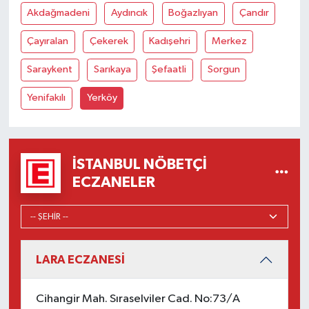
Akdağmadeni
Aydıncık
Boğazlıyan
Çandır
Çayıralan
Çekerek
Kadışehri
Merkez
Saraykent
Sarıkaya
Şefaatli
Sorgun
Yenifakılı
Yerköy
İSTANBUL NÖBETÇI
ECZANELER
LARA ECZANESİ
Cihangir Mah. Sıraselviler Cad. No:73/A