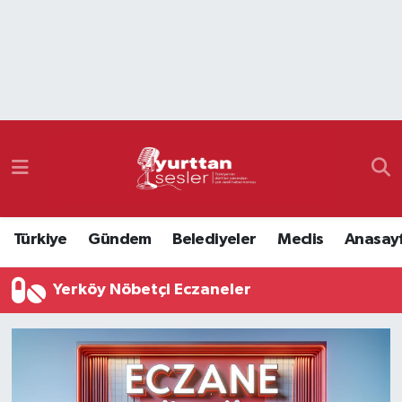
Nöbetçi Eczaneler
Hava Durumu
Namaz Vakitleri
Trafik Durumu
Türkiye
Gündem
Belediyeler
Meclis
Anasay
Süper Lig Puan Durumu ve Fikstür
Yerköy Nöbetçi Eczaneler
Tüm Manşetler
Son Dakika Haberleri
Haber Arşivi