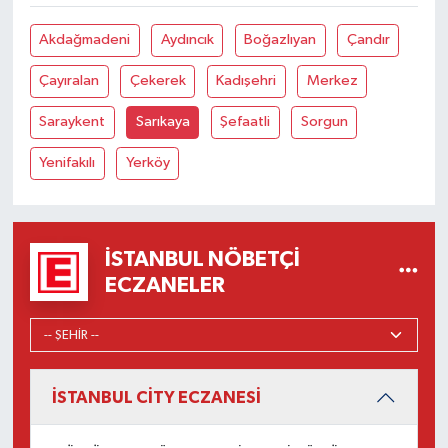
Akdağmadeni
Aydıncık
Boğazlıyan
Çandır
Çayıralan
Çekerek
Kadışehri
Merkez
Saraykent
Sarıkaya
Şefaatli
Sorgun
Yenifakılı
Yerköy
İSTANBUL NÖBETÇI
ECZANELER
İSTANBUL CİTY ECZANESİ