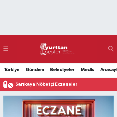
Nöbetçi Eczaneler
Hava Durumu
Namaz Vakitleri
Trafik Durumu
Türkiye
Gündem
Belediyeler
Meclis
Anasay
Süper Lig Puan Durumu ve Fikstür
Sarıkaya Nöbetçi Eczaneler
Tüm Manşetler
Son Dakika Haberleri
Haber Arşivi