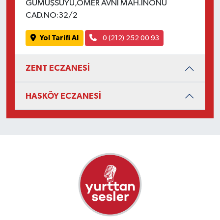
GÜMÜŞSUYU,ÖMER AVNİ MAH.İNÖNÜ
CAD.NO:32/2
Yol Tarifi Al
0 (212) 252 00 93
ZENT ECZANESİ
HASKÖY ECZANESİ