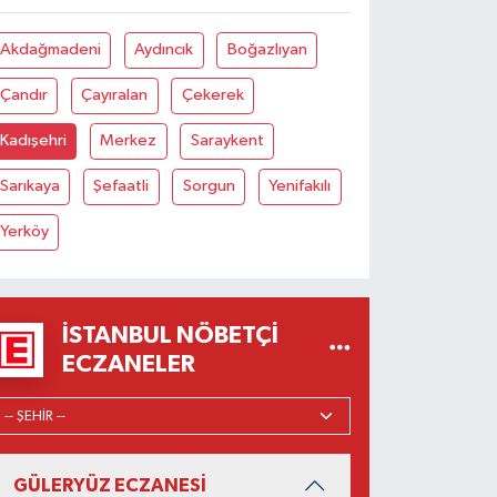
Akdağmadeni
Aydıncık
Boğazlıyan
Çandır
Çayıralan
Çekerek
Kadışehri
Merkez
Saraykent
Sarıkaya
Şefaatli
Sorgun
Yenifakılı
Yerköy
İSTANBUL NÖBETÇI
ECZANELER
GÜLERYÜZ ECZANESİ