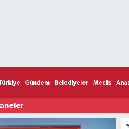
Türkiye
Gündem
Belediyeler
Meclis
Ana
zaneler