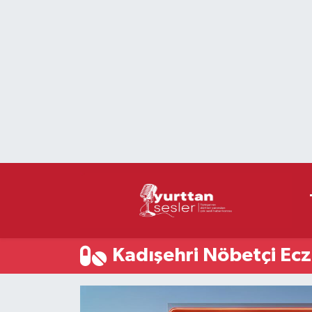
Nöbetçi Eczaneler
Hava Durumu
Namaz Vakitleri
Trafik Durumu
Süper Lig Puan Durumu ve Fikstür
Tüm Manşetler
Kadışehri Nöbetçi Ec
Son Dakika Haberleri
Haber Arşivi