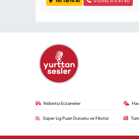
Yol Tarifi Al
0 (354) 375 41 40
Nöbetçi Eczaneler
Ha
Süper Lig Puan Durumu ve Fikstür
Tüm