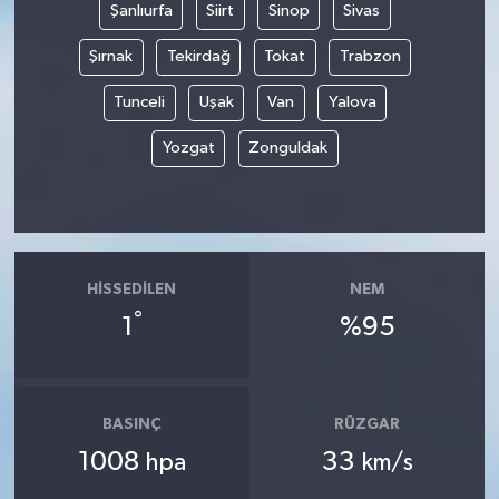
Şanlıurfa
Siirt
Sinop
Sivas
Şırnak
Tekirdağ
Tokat
Trabzon
Tunceli
Uşak
Van
Yalova
Yozgat
Zonguldak
HISSEDILEN
NEM
°
1
%95
BASINÇ
RÜZGAR
1008
33
hpa
km/s