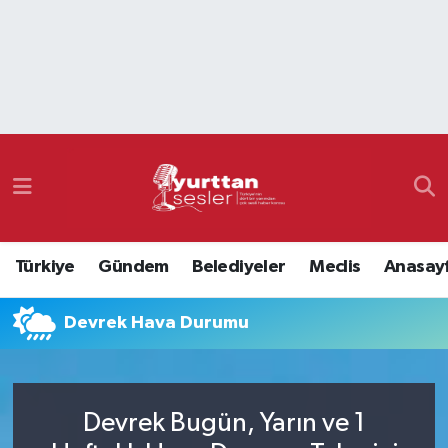
Nöbetçi Eczaneler
Hava Durumu
Namaz Vakitleri
Trafik Durumu
Türkiye
Gündem
Belediyeler
Meclis
Anasay
Süper Lig Puan Durumu ve Fikstür
Devrek Hava Durumu
Tüm Manşetler
Son Dakika Haberleri
Devrek Bugün, Yarın ve 1
Haber Arşivi