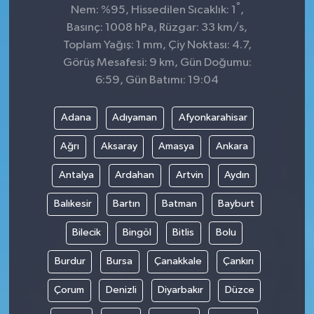
°
Nem: %95, Hissedilen Sıcaklık: 1
,
Basınç: 1008 hPa, Rüzgar: 33 km/s,
Toplam Yağış: 1 mm, Çiy Noktası: 4.7,
Görüş Mesafesi: 9 km, Gün Doğumu:
6:59, Gün Batımı: 19:04
Adana
Adıyaman
Afyonkarahisar
Ağrı
Aksaray
Amasya
Ankara
Antalya
Ardahan
Artvin
Aydın
Balıkesir
Bartın
Batman
Bayburt
Bilecik
Bingöl
Bitlis
Bolu
Burdur
Bursa
Çanakkale
Çankırı
Çorum
Denizli
Diyarbakır
Düzce