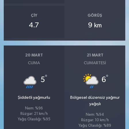
ÇIY
GÖRÜŞ
4.7
9
km
20 MART
21 MART
CUMA
CUMARTESI
°
°
5
6
Şiddetli yağmurlu
Bölgesel düzensiz yağmur
yağışlı
Nem: %96
Rüzgar: 21 km/h
Nem: %94
Yağış Olasılığı: %95
Rüzgar: 10 km/h
Yağış Olasılığı: %89