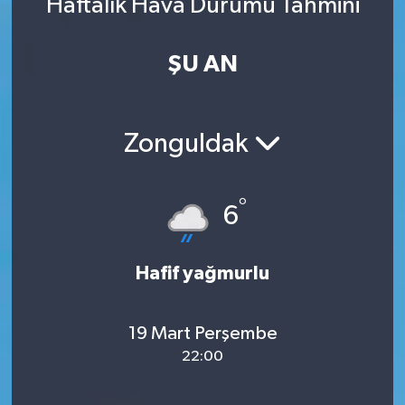
Haftalık Hava Durumu Tahmini
ŞU AN
Zonguldak
°
6
Hafif yağmurlu
19 Mart Perşembe
22:00