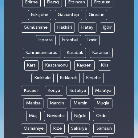
Edirne
Elazığ
Erzincan
Erzurum
Eskişehir
Gaziantep
Giresun
Gümüşhane
Hakkâri
Hatay
Iğdır
Isparta
İstanbul
İzmir
Kahramanmaraş
Karabük
Karaman
Kars
Kastamonu
Kayseri
Kilis
Kırıkkale
Kırklareli
Kırşehir
Kocaeli
Konya
Kütahya
Malatya
Manisa
Mardin
Mersin
Muğla
Muş
Nevşehir
Niğde
Ordu
Osmaniye
Rize
Sakarya
Samsun