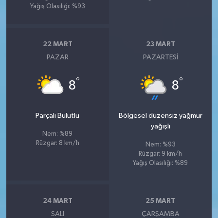
Yağış Olasılığı: %93
22 MART
23 MART
PAZAR
PAZARTESI
°
°
8
8
Parçalı Bulutlu
Bölgesel düzensiz yağmur
yağışlı
Nem: %89
Rüzgar: 8 km/h
Nem: %93
Rüzgar: 9 km/h
Yağış Olasılığı: %89
24 MART
25 MART
SALI
ÇARŞAMBA