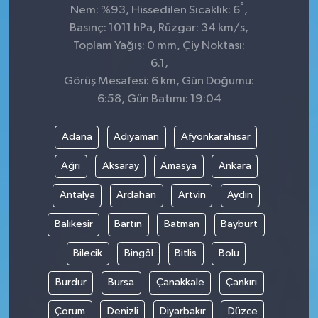
°
Nem: %93, Hissedilen Sıcaklık: 6
,
Basınç: 1011 hPa, Rüzgar: 34 km/s,
Toplam Yağış: 0 mm, Çiy Noktası:
6.1,
Görüş Mesafesi: 6 km, Gün Doğumu:
6:58, Gün Batımı: 19:04
Adana
Adıyaman
Afyonkarahisar
Ağrı
Aksaray
Amasya
Ankara
Antalya
Ardahan
Artvin
Aydın
Balıkesir
Bartın
Batman
Bayburt
Bilecik
Bingöl
Bitlis
Bolu
Burdur
Bursa
Çanakkale
Çankırı
Çorum
Denizli
Diyarbakır
Düzce