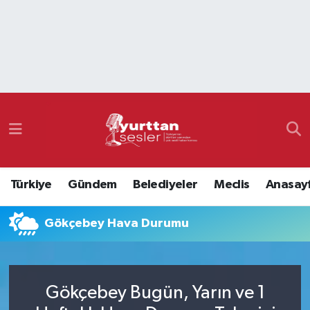
Nöbetçi Eczaneler
Hava Durumu
Namaz Vakitleri
Trafik Durumu
Türkiye
Gündem
Belediyeler
Meclis
Anasay
Süper Lig Puan Durumu ve Fikstür
Gökçebey Hava Durumu
Tüm Manşetler
Son Dakika Haberleri
Gökçebey Bugün, Yarın ve 1
Haber Arşivi