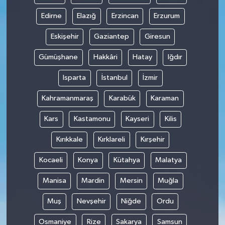
Edirne
Elazığ
Erzincan
Erzurum
Eskişehir
Gaziantep
Giresun
Gümüşhane
Hakkâri
Hatay
Iğdır
Isparta
İstanbul
İzmir
Kahramanmaraş
Karabük
Karaman
Kars
Kastamonu
Kayseri
Kilis
Kırıkkale
Kırklareli
Kırşehir
Kocaeli
Konya
Kütahya
Malatya
Manisa
Mardin
Mersin
Muğla
Muş
Nevşehir
Niğde
Ordu
Osmaniye
Rize
Sakarya
Samsun