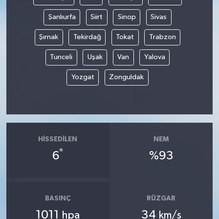
Şanlıurfa
Siirt
Sinop
Sivas
Şırnak
Tekirdağ
Tokat
Trabzon
Tunceli
Uşak
Van
Yalova
Yozgat
Zonguldak
HISSEDILEN
NEM
°
6
%93
BASINÇ
RÜZGAR
1011
34
hpa
km/s