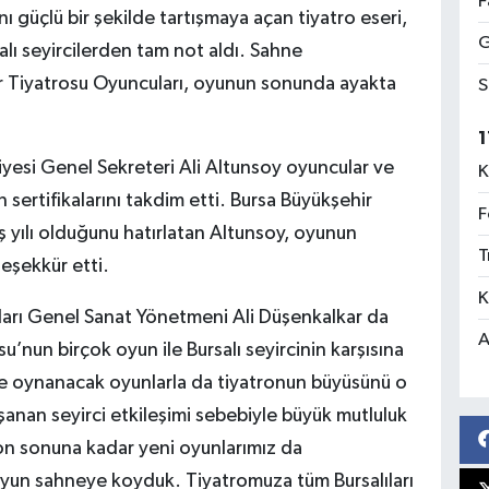
F
ı güçlü bir şekilde tartışmaya açan tiyatro eseri,
G
salı seyircilerden tam not aldı. Sahne
hir Tiyatrosu Oyuncuları, oyunun sonunda ayakta
S
1
iyesi Genel Sekreteri Ali Altunsoy oyuncular ve
K
sertifikalarını takdim etti. Bursa Büyükşehir
F
ş yılı olduğunu hatırlatan Altunsoy, oyunun
T
teşekkür etti.
K
oları Genel Sanat Yönetmeni Ali Düşenkalkar da
A
u’nun birçok oyun ile Bursalı seyircinin karşısına
de oynanacak oyunlarla da tiyatronun büyüsünü o
aşanan seyirci etkileşimi sebebiyle büyük mutluluk
on sonuna kadar yeni oyunlarımız da
oyun sahneye koyduk. Tiyatromuza tüm Bursalıları