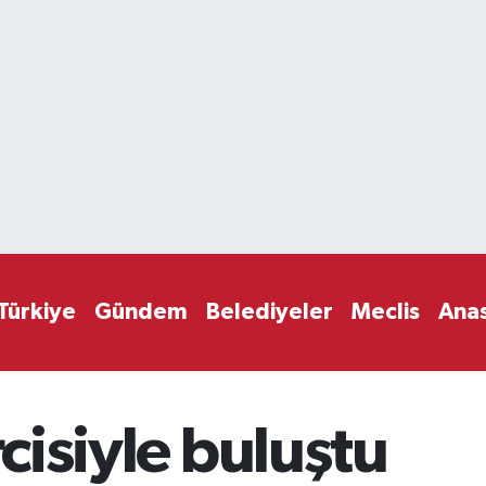
Türkiye
Gündem
Belediyeler
Meclis
Ana
rcisiyle buluştu