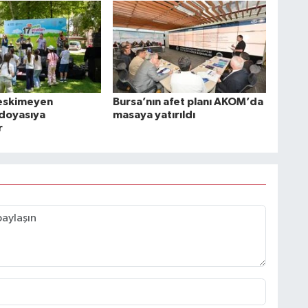
 eskimeyen
Bursa’nın afet planı AKOM’da
 doyasıya
masaya yatırıldı
r