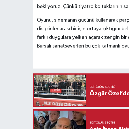
bekliyoruz. Çünkü tiyatro koltuklarının sa
Oyunu, sinemanın gücünü kullanarak parça
disiplinler arası bir işin ortaya çıktığını
farklı duygulara yelken açarak zengin bir
Bursalı sanatseverleri bu çok katmanlı oy
EDITÖRÜN SEÇTIĞI
Özgür Özel’den
EDITÖRÜN SEÇTIĞI