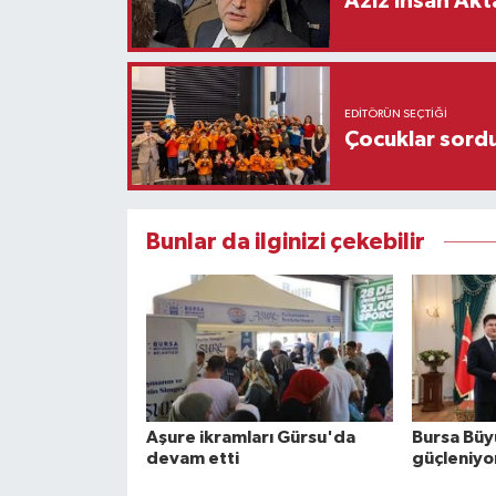
Aziz İhsan Akt
EDITÖRÜN SEÇTIĞI
Çocuklar sordu
Bunlar da ilginizi çekebilir
Aşure ikramları Gürsu'da
Bursa Büyü
devam etti
güçleniyo