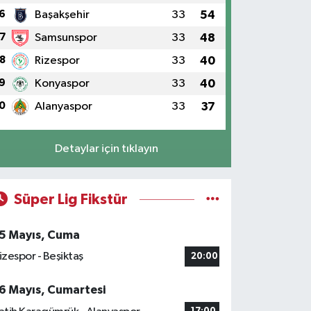
6
Başakşehir
33
54
7
Samsunspor
33
48
8
Rizespor
33
40
9
Konyaspor
33
40
0
Alanyaspor
33
37
Detaylar için tıklayın
Süper Lig Fikstür
5 Mayıs, Cuma
izespor - Beşiktaş
20:00
6 Mayıs, Cumartesi