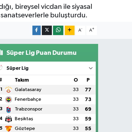
ı, bireysel vicdan ile siyasal
z sanatseverlerle buluşturdu.
-
+
A
A
Süper Lig Puan Durumu
Süper Lig
#
Takım
O
P
1
Galatasaray
33
77
2
Fenerbahçe
33
73
3
Trabzonspor
33
69
4
Beşiktaş
33
59
5
Göztepe
33
55