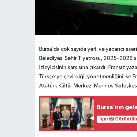
Bursa’da çok sayıda yerli ve yabancı eser
Belediyesi Şehir Tiyatrosu, 2025–2026 s
izleyicisinin karşısına çıkardı. Fransız y
Türkçe’ye çevirdiği, yönetmenliğini ise Em
Atatürk Kültür Merkezi Merinos Yerleşkesi
Bursa'nın gel
İçeriği Görüntül