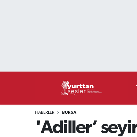
Nöbetçi Eczaneler
Hava Durumu
Namaz Vakitleri
Trafik Durumu
Süper Lig Puan Durumu ve Fikstür
Tüm Manşetler
HABERLER
BURSA
Son Dakika Haberleri
'Adiller’ seyi
Haber Arşivi