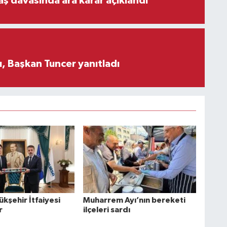
aş davasında ara karar açıklandı
, Başkan Tuncer yanıtladı
kşehir İtfaiyesi
Muharrem Ayı’nın bereketi
r
ilçeleri sardı