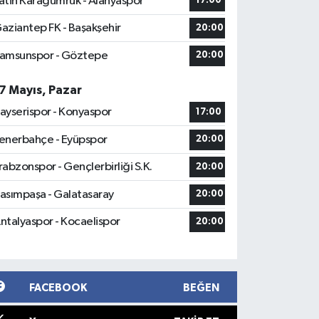
atih Karagümrük - Alanyaspor
17:00
aziantep FK - Başakşehir
20:00
amsunspor - Göztepe
20:00
7 Mayıs, Pazar
ayserispor - Konyaspor
17:00
enerbahçe - Eyüpspor
20:00
rabzonspor - Gençlerbirliği S.K.
20:00
asımpaşa - Galatasaray
20:00
ntalyaspor - Kocaelispor
20:00
FACEBOOK
BEĞEN