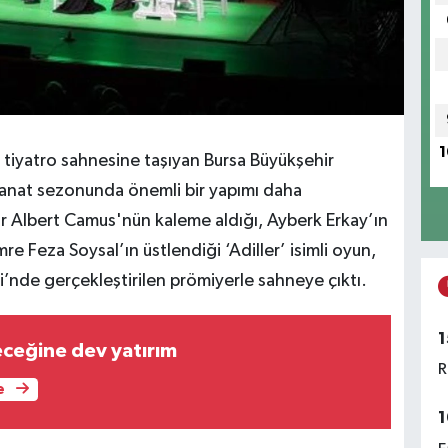
1
i tiyatro sahnesine taşıyan Bursa Büyükşehir
anat sezonunda önemli bir yapımı daha
azar Albert Camus'nün kaleme aldığı, Ayberk Erkay’ın
re Feza Soysal’ın üstlendiği ‘Adiller’ isimli oyun,
’nde gerçekleştirilen prömiyerle sahneye çıktı.
1
eceğine dev yatırım
R
e
1