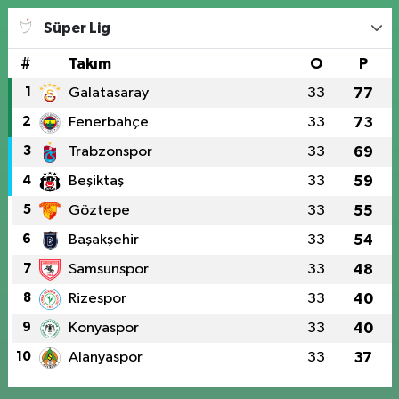
Süper Lig
#
Takım
O
P
1
Galatasaray
33
77
2
Fenerbahçe
33
73
3
Trabzonspor
33
69
4
Beşiktaş
33
59
5
Göztepe
33
55
6
Başakşehir
33
54
7
Samsunspor
33
48
8
Rizespor
33
40
9
Konyaspor
33
40
10
Alanyaspor
33
37