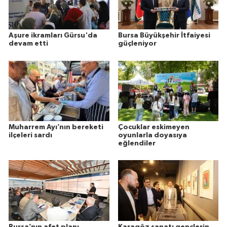
Aşure ikramları Gürsu'da
Bursa Büyükşehir İtfaiyesi
devam etti
güçleniyor
Muharrem Ayı’nın bereketi
Çocuklar eskimeyen
ilçeleri sardı
oyunlarla doyasıya
eğlendiler
Bursa’nın afet planı
Karagöz sanatı gençlerin