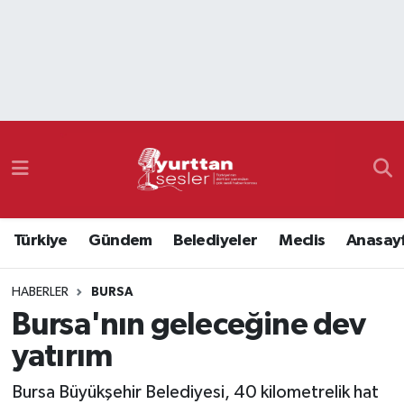
Nöbetçi Eczaneler
Hava Durumu
Namaz Vakitleri
Trafik Durumu
Türkiye
Gündem
Belediyeler
Meclis
Anasay
Süper Lig Puan Durumu ve Fikstür
HABERLER
BURSA
Tüm Manşetler
Bursa'nın geleceğine dev
Son Dakika Haberleri
yatırım
Haber Arşivi
Bursa Büyükşehir Belediyesi, 40 kilometrelik hat