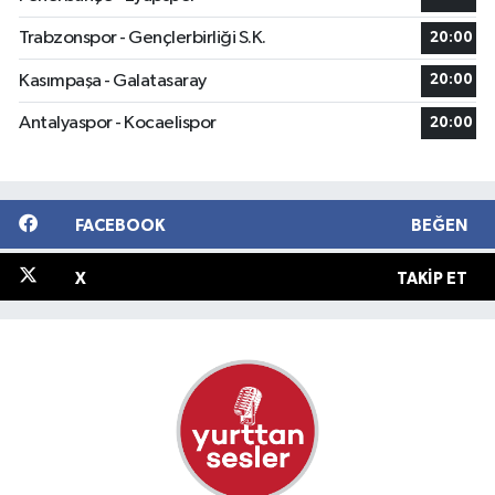
Trabzonspor - Gençlerbirliği S.K.
20:00
Kasımpaşa - Galatasaray
20:00
Antalyaspor - Kocaelispor
20:00
FACEBOOK
BEĞEN
X
TAKIP ET