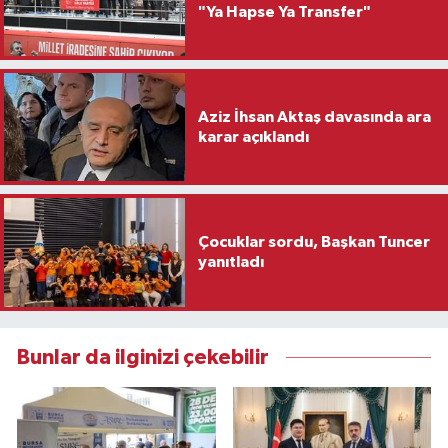
"Ya Hapse Ya Transfer"
Aziz İhsan Aktaş davasında ara
karar açıklandı
Çocuklar sordu, Başkan Tuncer
yanıtladı
Bunlar da ilginizi çekebilir