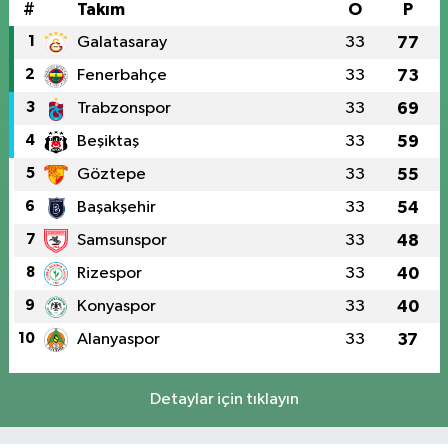
#
Takım
O
P
1
Galatasaray
33
77
2
Fenerbahçe
33
73
3
Trabzonspor
33
69
4
Beşiktaş
33
59
5
Göztepe
33
55
6
Başakşehir
33
54
7
Samsunspor
33
48
8
Rizespor
33
40
9
Konyaspor
33
40
10
Alanyaspor
33
37
Detaylar için tıklayın