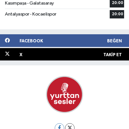
Kasımpaşa - Galatasaray
20:00
Antalyaspor - Kocaelispor
20:00
FACEBOOK
BEĞEN
X
TAKIP ET