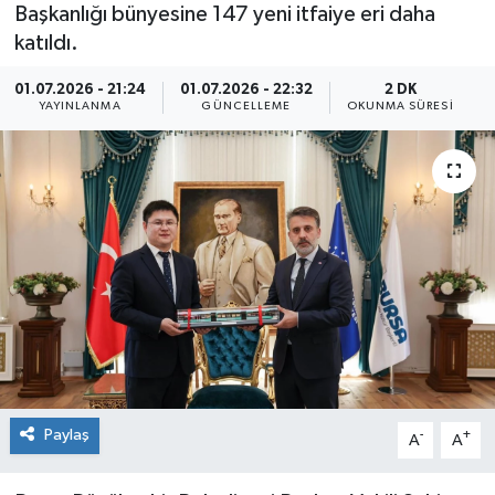
Başkanlığı bünyesine 147 yeni itfaiye eri daha
katıldı.
01.07.2026 - 21:24
01.07.2026 - 22:32
2 DK
YAYINLANMA
GÜNCELLEME
OKUNMA SÜRESI
Paylaş
-
+
A
A