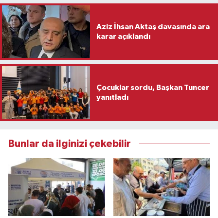
Aziz İhsan Aktaş davasında ara
karar açıklandı
Çocuklar sordu, Başkan Tuncer
yanıtladı
Bunlar da ilginizi çekebilir