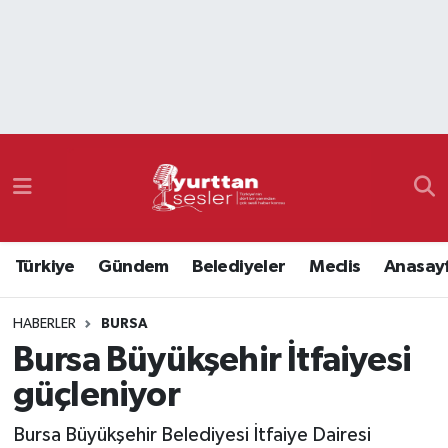
Nöbetçi Eczaneler
Hava Durumu
Namaz Vakitleri
Trafik Durumu
Türkiye
Gündem
Belediyeler
Meclis
Anasay
Süper Lig Puan Durumu ve Fikstür
HABERLER
BURSA
Tüm Manşetler
Bursa Büyükşehir İtfaiyesi
Son Dakika Haberleri
güçleniyor
Haber Arşivi
Bursa Büyükşehir Belediyesi İtfaiye Dairesi