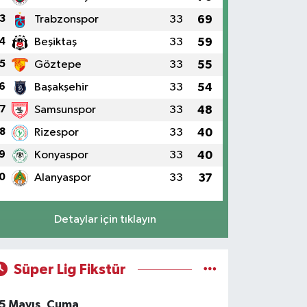
3
Trabzonspor
33
69
4
Beşiktaş
33
59
5
Göztepe
33
55
6
Başakşehir
33
54
7
Samsunspor
33
48
8
Rizespor
33
40
9
Konyaspor
33
40
0
Alanyaspor
33
37
Detaylar için tıklayın
Süper Lig Fikstür
5 Mayıs, Cuma