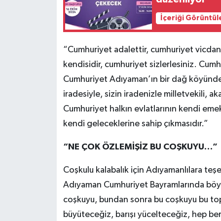
İçeriği Görüntül
“Cumhuriyet adalettir, cumhuriyet vicdan
kendisidir, cumhuriyet sizlerlesiniz. Cumh
Cumhuriyet Adıyaman’ın bir dağ köyünde
iradesiyle, sizin iradenizle milletvekili, 
Cumhuriyet halkın evlatlarının kendi emek
kendi geleceklerine sahip çıkmasıdır.”
“NE ÇOK ÖZLEMİŞİZ BU COŞKUYU…”
Coşkulu kalabalık için Adıyamanlılara t
Adıyaman Cumhuriyet Bayramlarında böyl
coşkuyu, bundan sonra bu coşkuyu bu top
büyüteceğiz, barışı yücelteceğiz, hep ber