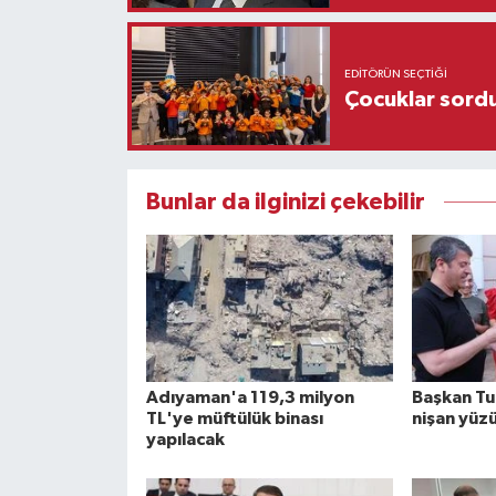
EDITÖRÜN SEÇTIĞI
Çocuklar sordu
Bunlar da ilginizi çekebilir
Adıyaman'a 119,3 milyon
Başkan Tu
TL'ye müftülük binası
nişan yüzü
yapılacak