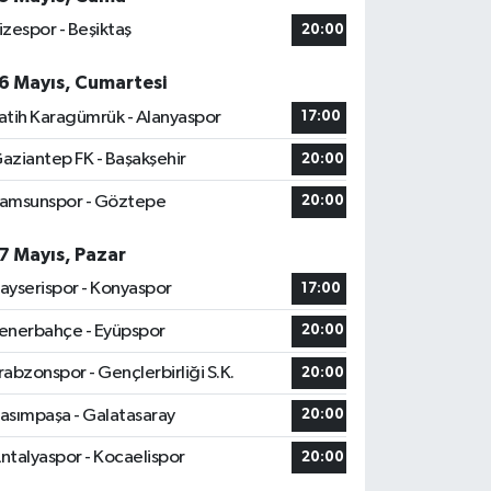
izespor - Beşiktaş
20:00
6 Mayıs, Cumartesi
atih Karagümrük - Alanyaspor
17:00
aziantep FK - Başakşehir
20:00
amsunspor - Göztepe
20:00
7 Mayıs, Pazar
ayserispor - Konyaspor
17:00
enerbahçe - Eyüpspor
20:00
rabzonspor - Gençlerbirliği S.K.
20:00
asımpaşa - Galatasaray
20:00
ntalyaspor - Kocaelispor
20:00