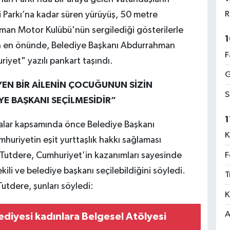
R
si Parkı’na kadar süren yürüyüş, 50 metre
man Motor Kulübü'nün sergilediği gösterilerle
1
in en önünde, Belediye Başkanı Abdurrahman
F
iyet" yazılı pankart taşındı.
G
N BİR AİLENİN ÇOCUĞUNUN SİZİN
S
YE BAŞKANI SEÇİLMESİDİR”
1
lar kapsamında önce Belediye Başkanı
K
uriyetin eşit yurttaşlık hakkı sağlaması
F
Tutdere, Cumhuriyet’in kazanımları sayesinde
ekili ve belediye başkanı seçilebildiğini söyledi.
T
Tutdere, şunları söyledi:
K
A
diyesi kadınlara Belgesel Atölyesi