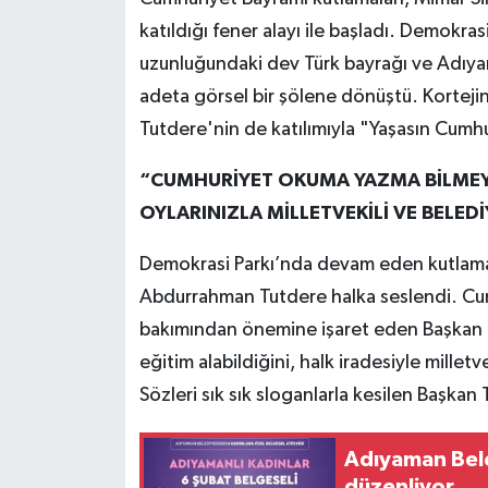
katıldığı fener alayı ile başladı. Demokra
uzunluğundaki dev Türk bayrağı ve Adıya
adeta görsel bir şölene dönüştü. Kortej
Tutdere'nin de katılımıyla "Yaşasın Cumhur
“CUMHURİYET OKUMA YAZMA BİLMEYE
OYLARINIZLA MİLLETVEKİLİ VE BELEDİ
Demokrasi Parkı’nda devam eden kutlama
Abdurrahman Tutdere halka seslendi. Cumh
bakımından önemine işaret eden Başkan 
eğitim alabildiğini, halk iradesiyle milletv
Sözleri sık sık sloganlarla kesilen Başkan 
Adıyaman Bele
düzenliyor