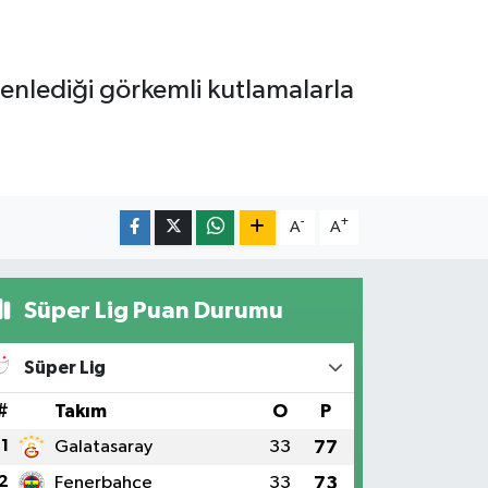
nlediği görkemli kutlamalarla
-
+
A
A
Süper Lig Puan Durumu
Süper Lig
#
Takım
O
P
1
Galatasaray
33
77
2
Fenerbahçe
33
73