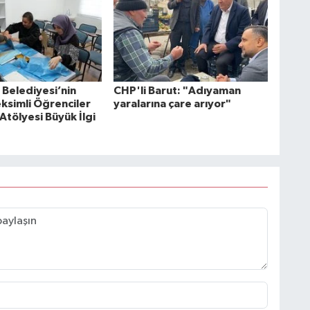
Belediyesi’nin
CHP'li Barut: "Adıyaman
ksimli Öğrenciler
yaralarına çare arıyor"
 Atölyesi Büyük İlgi