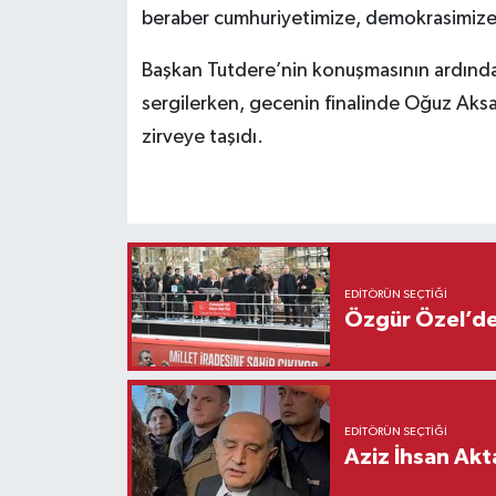
beraber cumhuriyetimize, demokrasimize 
Başkan Tutdere’nin konuşmasının ardında
sergilerken, gecenin finalinde Oğuz Aksa
zirveye taşıdı.
EDITÖRÜN SEÇTIĞI
Özgür Özel’den
EDITÖRÜN SEÇTIĞI
Aziz İhsan Akt