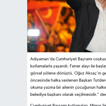
Adıyaman’da Cumhuriyet Bayramı coşkusu
kutlamalarla yaşandı. Fener alayı ile başl
görsel şölene dönüştü. Oğuz Aksaç’ın ge
öncesinde halka seslenen Başkan Tutder
okuma yazma bir ailenin çocuğunun halkın
belediye başkanı olarak seçilmesidir.” de
Cumhuriyet Bayramı kutlamaları, Mimar Si