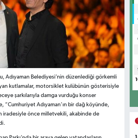
, Adıyaman Belediyesi’nin düzenlediği görkemli
1
ayan kutlamalar, motorsiklet kulübünün gösterisiyle
ceye şarkılarıyla damga vurduğu konser
e, “Cumhuriyet Adıyaman’ın bir dağ köyünde,
 iradesiyle önce milletvekili, akabinde de
di.
1
nan Parkı’nda bir araya gelen vatandaşların