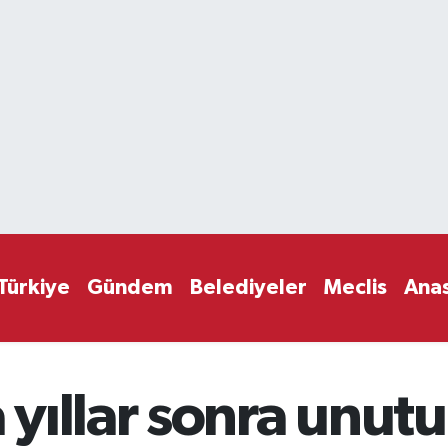
Türkiye
Gündem
Belediyeler
Meclis
Ana
yıllar sonra unut