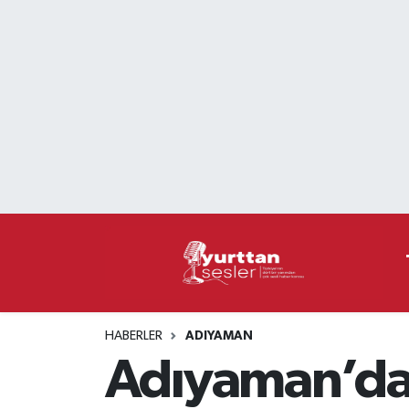
Nöbetçi Eczaneler
Hava Durumu
Namaz Vakitleri
Trafik Durumu
Süper Lig Puan Durumu ve Fikstür
Tüm Manşetler
HABERLER
ADIYAMAN
Son Dakika Haberleri
Adıyaman’da 
Haber Arşivi