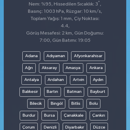
°
Nem: %95, Hissedilen Sıcaklık: 3
,
Basınç: 1003 hPa, Rüzgar: 10 km/s,
Toplam Yağış: 1 mm, Çiy Noktası:
4.4,
Görüş Mesafesi: 2 km, Gün Doğumu:
7:00, Gün Batımı: 19:05
Adana
Adıyaman
Afyonkarahisar
Ağrı
Aksaray
Amasya
Ankara
Antalya
Ardahan
Artvin
Aydın
Balıkesir
Bartın
Batman
Bayburt
Bilecik
Bingöl
Bitlis
Bolu
Burdur
Bursa
Çanakkale
Çankırı
Çorum
Denizli
Diyarbakır
Düzce