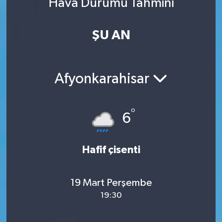
Hava Durumu Tahmini
ŞU AN
Afyonkarahisar
°
6
Hafif çisenti
19 Mart Perşembe
19:30