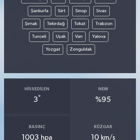
Şanlıurfa
Siirt
Sinop
Sivas
Şırnak
Tekirdağ
Tokat
Trabzon
Tunceli
Uşak
Van
Yalova
Yozgat
Zonguldak
HISSEDILEN
NEM
°
3
%95
BASINÇ
RÜZGAR
1003
10
hpa
km/s