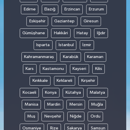
Edirne
Elazığ
Erzincan
Erzurum
Eskişehir
Gaziantep
Giresun
Gümüşhane
Hakkâri
Hatay
Iğdır
Isparta
İstanbul
İzmir
Kahramanmaraş
Karabük
Karaman
Kars
Kastamonu
Kayseri
Kilis
Kırıkkale
Kırklareli
Kırşehir
Kocaeli
Konya
Kütahya
Malatya
Manisa
Mardin
Mersin
Muğla
Muş
Nevşehir
Niğde
Ordu
Osmaniye
Rize
Sakarya
Samsun