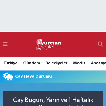
Nöbetçi Eczaneler
Hava Durumu
Namaz Vakitleri
Trafik Durumu
Türkiye
Gündem
Belediyeler
Meclis
Anasay
Süper Lig Puan Durumu ve Fikstür
Çay Hava Durumu
Tüm Manşetler
Son Dakika Haberleri
Çay Bugün, Yarın ve 1 Haftalık
Haber Arşivi