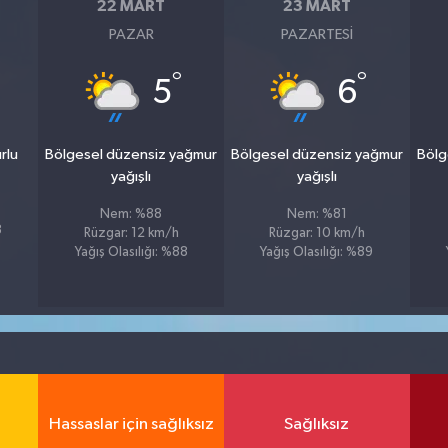
22 MART
23 MART
PAZAR
PAZARTESI
°
°
5
6
rlu
Bölgesel düzensiz yağmur
Bölgesel düzensiz yağmur
Bölg
yağışlı
yağışlı
Nem: %88
Nem: %81
8
Rüzgar: 12 km/h
Rüzgar: 10 km/h
Yağış Olasılığı: %88
Yağış Olasılığı: %89
Hassaslar için sağlıksız
Sağlıksız