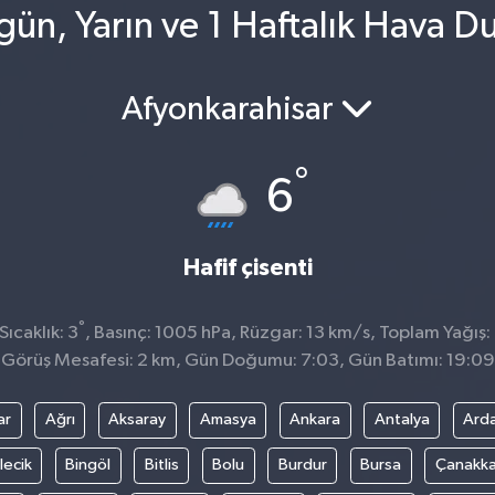
ün, Yarın ve 1 Haftalık Hava 
Afyonkarahisar
°
6
Hafif çisenti
°
ıcaklık: 3
, Basınç: 1005 hPa, Rüzgar: 13 km/s, Toplam Yağış:
Görüş Mesafesi: 2 km, Gün Doğumu: 7:03, Gün Batımı: 19:09
ar
Ağrı
Aksaray
Amasya
Ankara
Antalya
Ard
lecik
Bingöl
Bitlis
Bolu
Burdur
Bursa
Çanakka