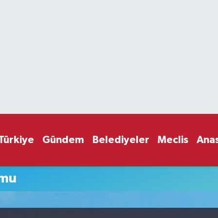
Türkiye
Gündem
Belediyeler
Meclis
Ana
umu