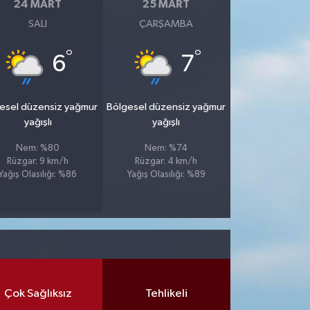
24 MART
25 MART
SALI
ÇARŞAMBA
°
°
6
7
esel düzensiz yağmur
Bölgesel düzensiz yağmur
yağışlı
yağışlı
Nem: %80
Nem: %74
Rüzgar: 9 km/h
Rüzgar: 4 km/h
Yağış Olasılığı: %86
Yağış Olasılığı: %89
Çok Sağlıksız
Tehlikeli