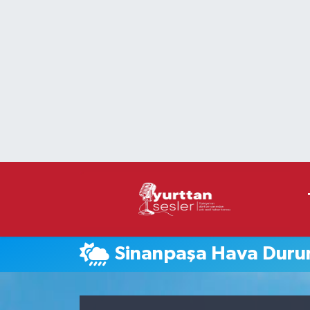
Nöbetçi Eczaneler
Hava Durumu
Namaz Vakitleri
Trafik Durumu
Süper Lig Puan Durumu ve Fikstür
Tüm Manşetler
Sinanpaşa Hava Dur
Son Dakika Haberleri
Haber Arşivi