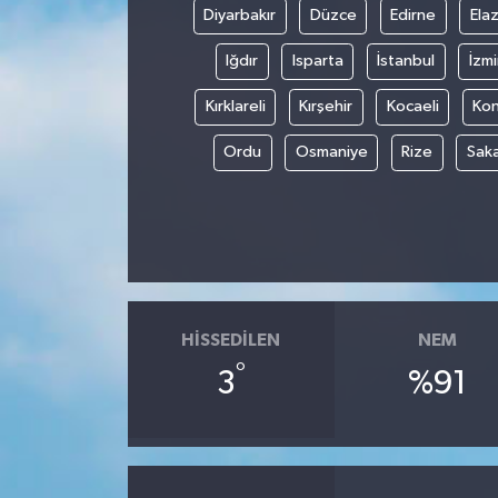
Diyarbakır
Düzce
Edirne
Elaz
Iğdır
Isparta
İstanbul
İzmi
Kırklareli
Kırşehir
Kocaeli
Ko
Ordu
Osmaniye
Rize
Sak
HISSEDILEN
NEM
°
3
%91