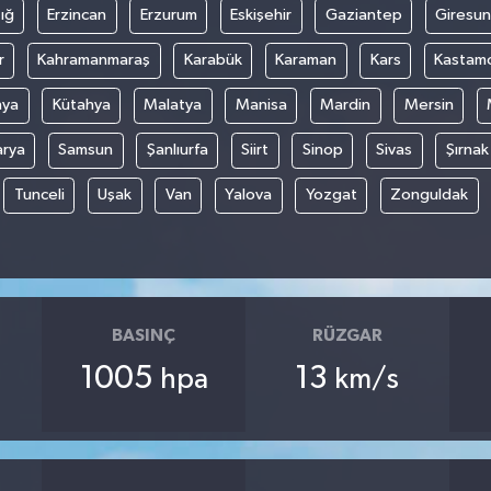
ığ
Erzincan
Erzurum
Eskişehir
Gaziantep
Giresun
r
Kahramanmaraş
Karabük
Karaman
Kars
Kastam
nya
Kütahya
Malatya
Manisa
Mardin
Mersin
arya
Samsun
Şanlıurfa
Siirt
Sinop
Sivas
Şırnak
Tunceli
Uşak
Van
Yalova
Yozgat
Zonguldak
BASINÇ
RÜZGAR
1005
13
hpa
km/s