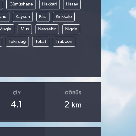
Gümüşhane
Hakkâri
Hatay
onu
Kayseri
Kilis
Kırıkkale
Muğla
Muş
Nevşehir
Niğde
Tekirdağ
Tokat
Trabzon
ÇIY
GÖRÜŞ
4.1
2
km