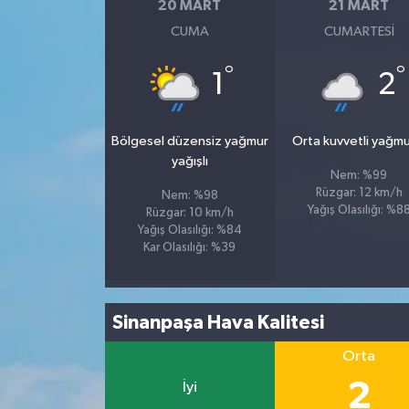
20 MART
21 MART
CUMA
CUMARTESI
°
°
1
2
Bölgesel düzensiz yağmur
Orta kuvvetli yağmu
yağışlı
Nem: %99
Rüzgar: 12 km/h
Nem: %98
Yağış Olasılığı: %8
Rüzgar: 10 km/h
Yağış Olasılığı: %84
Kar Olasılığı: %39
Sinanpaşa Hava Kalitesi
Orta
2
İyi