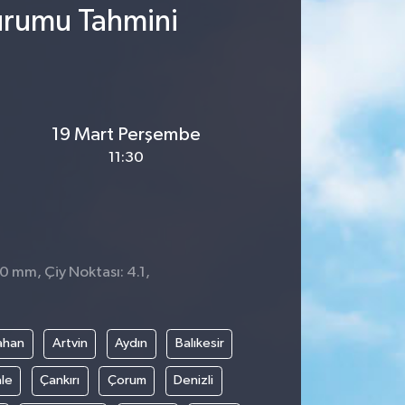
Durumu Tahmini
19 Mart Perşembe
11:30
 0 mm, Çiy Noktası: 4.1,
ahan
Artvin
Aydın
Balıkesir
le
Çankırı
Çorum
Denizli