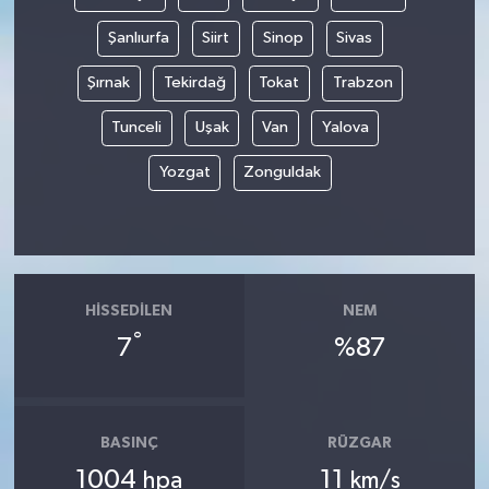
Şanlıurfa
Siirt
Sinop
Sivas
Şırnak
Tekirdağ
Tokat
Trabzon
Tunceli
Uşak
Van
Yalova
Yozgat
Zonguldak
HISSEDILEN
NEM
°
7
%87
BASINÇ
RÜZGAR
1004
11
hpa
km/s