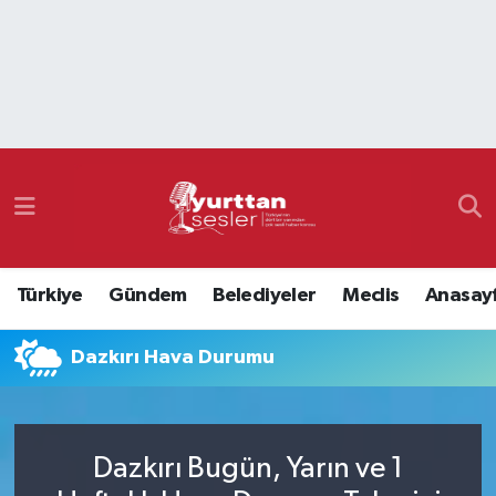
Nöbetçi Eczaneler
Hava Durumu
Namaz Vakitleri
Trafik Durumu
Türkiye
Gündem
Belediyeler
Meclis
Anasay
Süper Lig Puan Durumu ve Fikstür
Dazkırı Hava Durumu
Tüm Manşetler
Son Dakika Haberleri
Dazkırı Bugün, Yarın ve 1
Haber Arşivi