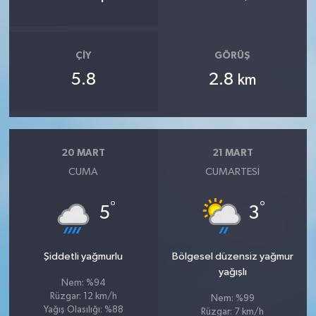
ÇIY
GÖRÜŞ
5.8
2.8
km
20 MART
21 MART
CUMA
CUMARTESI
°
°
5
3
Şiddetli yağmurlu
Bölgesel düzensiz yağmur
yağışlı
Nem: %94
Rüzgar: 12 km/h
Nem: %99
Yağış Olasılığı: %88
Rüzgar: 7 km/h