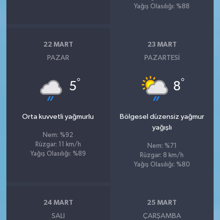
Yağış Olasılığı: %88
22 MART
23 MART
PAZAR
PAZARTESI
°
°
5
8
Orta kuvvetli yağmurlu
Bölgesel düzensiz yağmur
yağışlı
Nem: %92
Rüzgar: 11 km/h
Nem: %71
Yağış Olasılığı: %89
Rüzgar: 8 km/h
Yağış Olasılığı: %80
24 MART
25 MART
SALI
ÇARŞAMBA