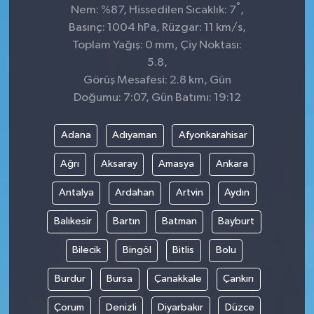
°
Nem: %87, Hissedilen Sıcaklık: 7
,
Basınç: 1004 hPa, Rüzgar: 11 km/s,
Toplam Yağış: 0 mm, Çiy Noktası:
5.8,
Görüş Mesafesi: 2.8 km, Gün
Doğumu: 7:07, Gün Batımı: 19:12
Adana
Adıyaman
Afyonkarahisar
Ağrı
Aksaray
Amasya
Ankara
Antalya
Ardahan
Artvin
Aydın
Balıkesir
Bartın
Batman
Bayburt
Bilecik
Bingöl
Bitlis
Bolu
Burdur
Bursa
Çanakkale
Çankırı
Çorum
Denizli
Diyarbakır
Düzce