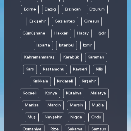
Edirne
Elazığ
Erzincan
Erzurum
Eskişehir
Gaziantep
Giresun
Gümüşhane
Hakkâri
Hatay
Iğdır
Isparta
İstanbul
İzmir
Kahramanmaraş
Karabük
Karaman
Kars
Kastamonu
Kayseri
Kilis
Kırıkkale
Kırklareli
Kırşehir
Kocaeli
Konya
Kütahya
Malatya
Manisa
Mardin
Mersin
Muğla
Muş
Nevşehir
Niğde
Ordu
Osmaniye
Rize
Sakarya
Samsun