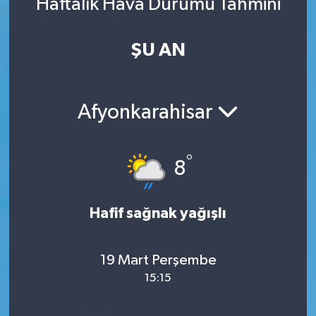
Haftalık Hava Durumu Tahmini
ŞU AN
Afyonkarahisar
°
8
Hafif sağnak yağışlı
19 Mart Perşembe
15:15