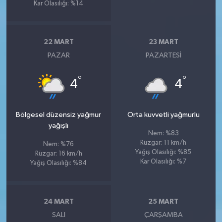
Kar Olasılığı: %14
22 MART
23 MART
PAZAR
PAZARTESI
°
°
4
4
Bölgesel düzensiz yağmur
Orta kuvvetli yağmurlu
yağışlı
Nem: %83
Rüzgar: 11 km/h
Nem: %76
Yağış Olasılığı: %85
Rüzgar: 16 km/h
Kar Olasılığı: %7
Yağış Olasılığı: %84
24 MART
25 MART
SALI
ÇARŞAMBA