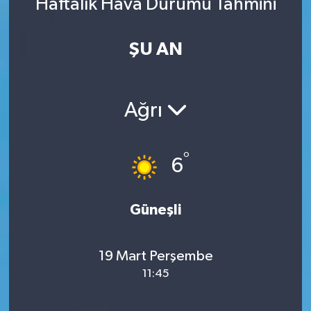
Haftalık Hava Durumu Tahmini
ŞU AN
Ağrı
°
6
Güneşli
19 Mart Perşembe
11:45