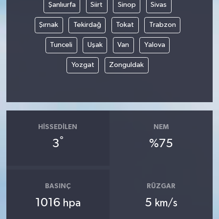
Şanlıurfa
Siirt
Sinop
Sivas
Şırnak
Tekirdağ
Tokat
Trabzon
Tunceli
Uşak
Van
Yalova
Yozgat
Zonguldak
HISSEDILEN
NEM
°
3
%75
BASINÇ
RÜZGAR
1016
5
hpa
km/s