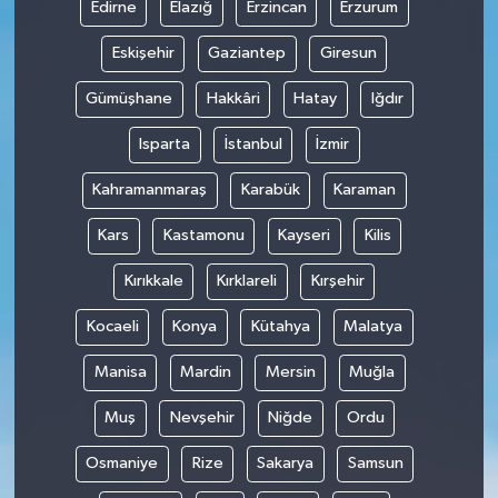
Edirne
Elazığ
Erzincan
Erzurum
Eskişehir
Gaziantep
Giresun
Gümüşhane
Hakkâri
Hatay
Iğdır
Isparta
İstanbul
İzmir
Kahramanmaraş
Karabük
Karaman
Kars
Kastamonu
Kayseri
Kilis
Kırıkkale
Kırklareli
Kırşehir
Kocaeli
Konya
Kütahya
Malatya
Manisa
Mardin
Mersin
Muğla
Muş
Nevşehir
Niğde
Ordu
Osmaniye
Rize
Sakarya
Samsun