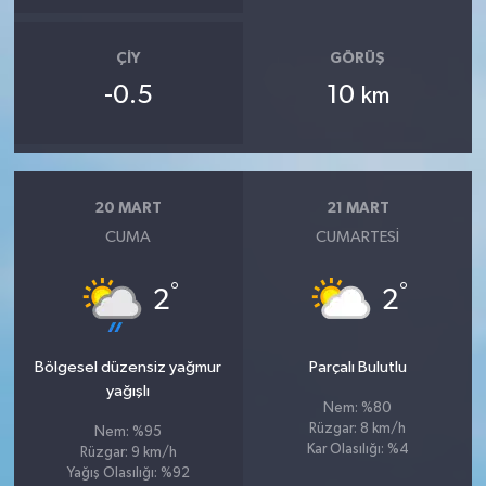
ÇIY
GÖRÜŞ
-0.5
10
km
20 MART
21 MART
CUMA
CUMARTESI
°
°
2
2
Bölgesel düzensiz yağmur
Parçalı Bulutlu
yağışlı
Nem: %80
Rüzgar: 8 km/h
Nem: %95
Kar Olasılığı: %4
Rüzgar: 9 km/h
Yağış Olasılığı: %92