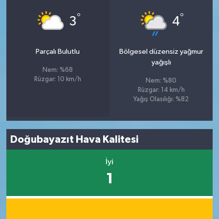
°
°
3
4
Parçalı Bulutlu
Bölgesel düzensiz yağmur
yağışlı
Nem: %68
Rüzgar: 10 km/h
Nem: %80
Rüzgar: 14 km/h
Yağış Olasılığı: %82
Doğubayazıt Hava Kalitesi
İyi
1