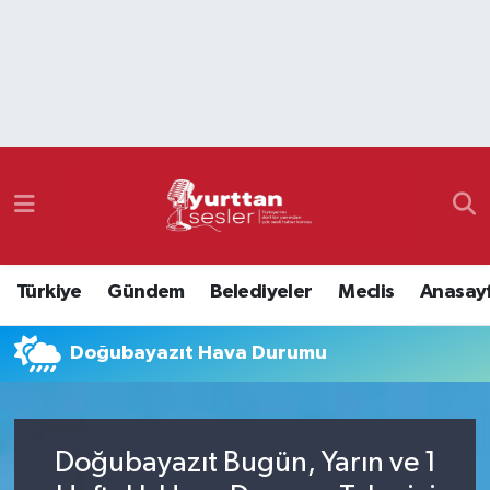
Nöbetçi Eczaneler
Hava Durumu
Namaz Vakitleri
Trafik Durumu
Türkiye
Gündem
Belediyeler
Meclis
Anasay
Süper Lig Puan Durumu ve Fikstür
Doğubayazıt Hava Durumu
Tüm Manşetler
Son Dakika Haberleri
Doğubayazıt Bugün, Yarın ve 1
Haber Arşivi