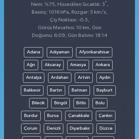
°
Nem: %75, Hissedilen Sıcaklık: 3
,
Basınç: 1016 hPa, Rüzgar: 5 km/s,
Çiy Noktası: -0.5,
Görüş Mesafesi: 10 km, Gün
Doğumu: 6:09, Gün Batımı: 18:14
Adana
Adıyaman
Afyonkarahisar
Ağrı
Aksaray
Amasya
Ankara
Antalya
Ardahan
Artvin
Aydın
Balıkesir
Bartın
Batman
Bayburt
Bilecik
Bingöl
Bitlis
Bolu
Burdur
Bursa
Çanakkale
Çankırı
Çorum
Denizli
Diyarbakır
Düzce