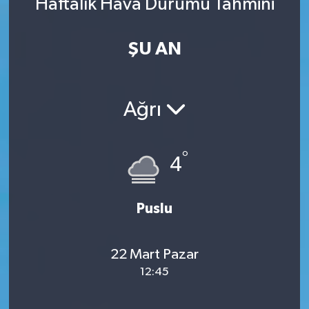
Haftalık Hava Durumu Tahmini
ŞU AN
Ağrı
°
4
Puslu
22 Mart Pazar
12:45