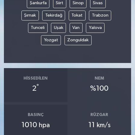
Şanlıurfa
Siirt
Sinop
Sivas
Şırnak
Tekirdağ
Tokat
Trabzon
Tunceli
Uşak
Van
Yalova
Yozgat
Zonguldak
HISSEDILEN
NEM
°
2
%100
BASINÇ
RÜZGAR
1010
11
hpa
km/s