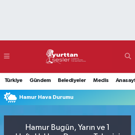
Nöbetçi Eczaneler
Hava Durumu
Namaz Vakitleri
Trafik Durumu
Türkiye
Gündem
Belediyeler
Meclis
Anasay
Süper Lig Puan Durumu ve Fikstür
Hamur Hava Durumu
Tüm Manşetler
Son Dakika Haberleri
Hamur Bugün, Yarın ve 1
Haber Arşivi