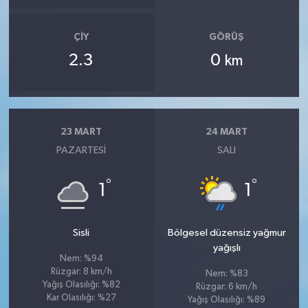
ÇIY
GÖRÜŞ
2.3
0
km
23 MART
24 MART
PAZARTESI
SALI
°
°
1
1
Sisli
Bölgesel düzensiz yağmur
yağışlı
Nem: %94
Rüzgar: 8 km/h
Nem: %83
Yağış Olasılığı: %82
Rüzgar: 6 km/h
Kar Olasılığı: %27
Yağış Olasılığı: %89