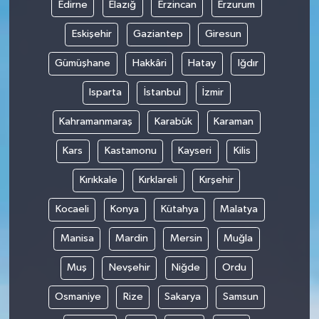
Edirne
Elazığ
Erzincan
Erzurum
Eskişehir
Gaziantep
Giresun
Gümüşhane
Hakkâri
Hatay
Iğdır
Isparta
İstanbul
İzmir
Kahramanmaraş
Karabük
Karaman
Kars
Kastamonu
Kayseri
Kilis
Kırıkkale
Kırklareli
Kırşehir
Kocaeli
Konya
Kütahya
Malatya
Manisa
Mardin
Mersin
Muğla
Muş
Nevşehir
Niğde
Ordu
Osmaniye
Rize
Sakarya
Samsun