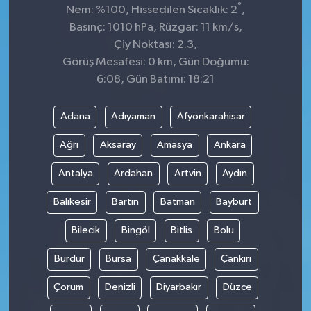
°
Nem: %100, Hissedilen Sıcaklık: 2
,
Basınç: 1010 hPa, Rüzgar: 11 km/s,
Çiy Noktası: 2.3,
Görüş Mesafesi: 0 km, Gün Doğumu:
6:08, Gün Batımı: 18:21
Adana
Adıyaman
Afyonkarahisar
Ağrı
Aksaray
Amasya
Ankara
Antalya
Ardahan
Artvin
Aydın
Balıkesir
Bartın
Batman
Bayburt
Bilecik
Bingöl
Bitlis
Bolu
Burdur
Bursa
Çanakkale
Çankırı
Çorum
Denizli
Diyarbakır
Düzce