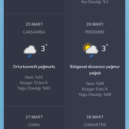
Kar Olasılığı: %3
25 MART
26 MART
ÇARŞAMBA
PERŞEMBE
°
°
3
3
Orta kuvvetli yağmurlu
Bölgesel düzensiz yağmur
yağışlı
Nem: %95
Rüzgar: 10 km/h
Nem: %88
Yağış Olasılığı: %80
Rüzgar: 9 km/h
Yağış Olasılığı: %88
27 MART
28 MART
CUMA
CUMARTESI