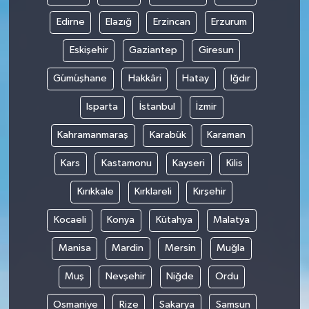
Edirne
Elazığ
Erzincan
Erzurum
Eskişehir
Gaziantep
Giresun
Gümüşhane
Hakkâri
Hatay
Iğdır
Isparta
İstanbul
İzmir
Kahramanmaraş
Karabük
Karaman
Kars
Kastamonu
Kayseri
Kilis
Kırıkkale
Kırklareli
Kırşehir
Kocaeli
Konya
Kütahya
Malatya
Manisa
Mardin
Mersin
Muğla
Muş
Nevşehir
Niğde
Ordu
Osmaniye
Rize
Sakarya
Samsun