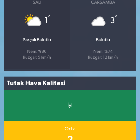
SALI
ÇARŞAMBA
°
°
1
3
Parçalı Bulutlu
Bulutlu
Nem: %86
Nem: %74
Rüzgar: 5 km/h
Rüzgar: 12 km/h
Tutak Hava Kalitesi
İyi
Orta
2