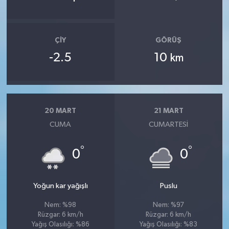
ÇIY
GÖRÜŞ
-2.5
10
km
20 MART
21 MART
CUMA
CUMARTESI
°
°
0
0
Yoğun kar yağışlı
Puslu
Nem: %98
Nem: %97
Rüzgar: 6 km/h
Rüzgar: 6 km/h
Yağış Olasılığı: %86
Yağış Olasılığı: %83