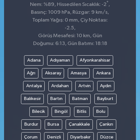
°
Nem: %89, Hissedilen Sıcaklık: -2
,
Basınç: 1009 hPa, Rüzgar: 9 km/s,
Toplam Yağış: 0 mm, Çiy Noktası:
-2.5,
Görüş Mesafesi: 10 km, Gün
Doğumu: 6:13, Gün Batımı: 18:18
Adana
Adıyaman
Afyonkarahisar
Ağrı
Aksaray
Amasya
Ankara
Antalya
Ardahan
Artvin
Aydın
Balıkesir
Bartın
Batman
Bayburt
Bilecik
Bingöl
Bitlis
Bolu
Burdur
Bursa
Çanakkale
Çankırı
Çorum
Denizli
Diyarbakır
Düzce