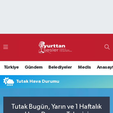
Nöbetçi Eczaneler
Hava Durumu
Namaz Vakitleri
Trafik Durumu
Türkiye
Gündem
Belediyeler
Meclis
Anasay
Süper Lig Puan Durumu ve Fikstür
Tutak Hava Durumu
Tüm Manşetler
Son Dakika Haberleri
Tutak Bugün, Yarın ve 1 Haftalık
Haber Arşivi