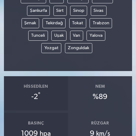
Şanlıurfa
Siirt
Sinop
Sivas
Şırnak
Tekirdağ
Tokat
Trabzon
Tunceli
Uşak
Van
Yalova
Yozgat
Zonguldak
HISSEDILEN
NEM
°
-2
%89
BASINÇ
RÜZGAR
1009
9
hpa
km/s