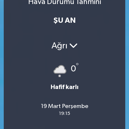
Hava Durumu Tahmini
ŞU AN
Ağrı
°
0
Hafif karlı
19 Mart Perşembe
19:15