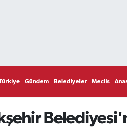
Türkiye
Gündem
Belediyeler
Meclis
Ana
şehir Belediyesi'