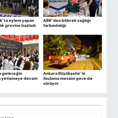
k'ta eylem yapan
ABB'den böbrek sağlığı
lık grevine başladı
farkındalığı
 geleceğin
Ankara Büyükşehir'in
rı yetişmeye devam
ilaçlama mesaisi gece de
sürüyor