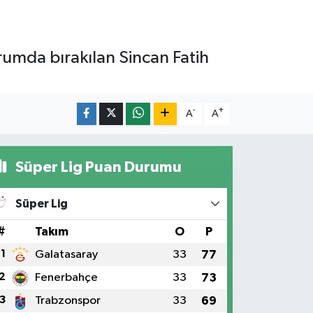
rumda bırakılan Sincan Fatih
-
+
A
A
Süper Lig Puan Durumu
Süper Lig
#
Takım
O
P
1
Galatasaray
33
77
2
Fenerbahçe
33
73
3
Trabzonspor
33
69