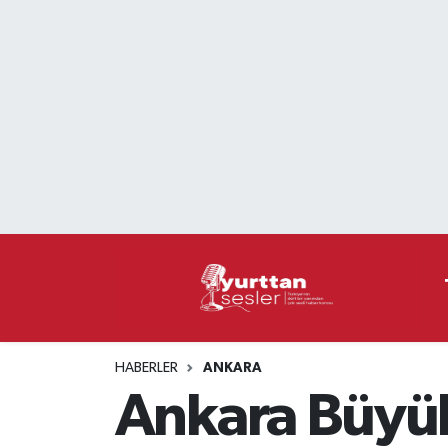
Nöbetçi Eczaneler
Hava Durumu
Namaz Vakitleri
Trafik Durumu
Süper Lig Puan Durumu ve Fikstür
Tüm Manşetler
HABERLER
ANKARA
Son Dakika Haberleri
Ankara Büyük
Haber Arşivi