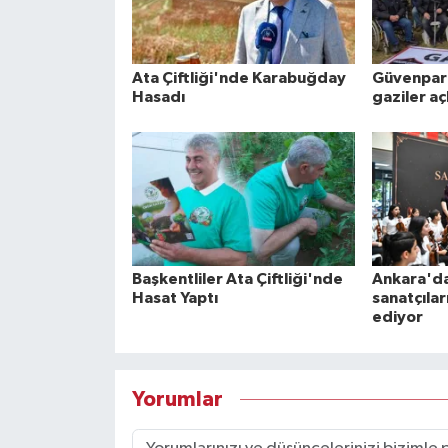
Ata Çiftliği'nde Karabuğday
Güvenpar
Hasadı
gaziler aç
Başkentliler Ata Çiftliği'nde
Ankara'da
Hasat Yaptı
sanatçıla
ediyor
Yorumlar