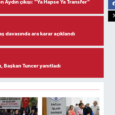
 Aydın çıkışı: "Ya Hapse Ya Transfer"
aş davasında ara karar açıklandı
, Başkan Tuncer yanıtladı