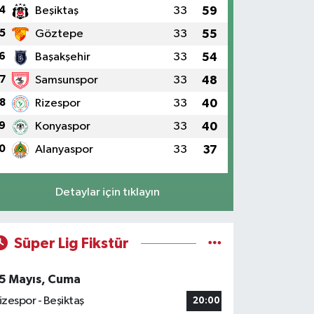
4
Beşiktaş
33
59
5
Göztepe
33
55
6
Başakşehir
33
54
7
Samsunspor
33
48
8
Rizespor
33
40
9
Konyaspor
33
40
0
Alanyaspor
33
37
Detaylar için tıklayın
Süper Lig Fikstür
5 Mayıs, Cuma
izespor - Beşiktaş
20:00