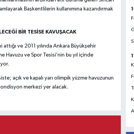
tamamlanmasının ardından atıl duruma gelen Sincan
amlayarak Başkentlilerin kullanımına kazandırmak
1
F
G
LECEĞİ BİR TESİSE KAVUŞACAK
S
i attığı ve 2011 yılında Ankara Büyükşehir
e Havuzu ve Spor Tesisi’nin bu yıl içinde
1
yor.
K
F
ste; açık ve kapalı yarı olimpik yüzme havuzunun
 kondisyon merkezi yer alacak.
T
K
A