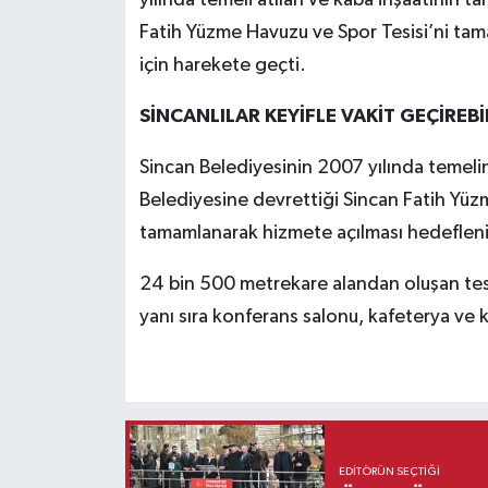
yılında temeli atılan ve kaba inşaatının 
Fatih Yüzme Havuzu ve Spor Tesisi’ni tam
için harekete geçti.
SİNCANLILAR KEYİFLE VAKİT GEÇİREBİ
Sincan Belediyesinin 2007 yılında temelin
Belediyesine devrettiği Sincan Fatih Yüzm
tamamlanarak hizmete açılması hedefleni
24 bin 500 metrekare alandan oluşan tesi
yanı sıra konferans salonu, kafeterya ve
EDITÖRÜN SEÇTIĞI