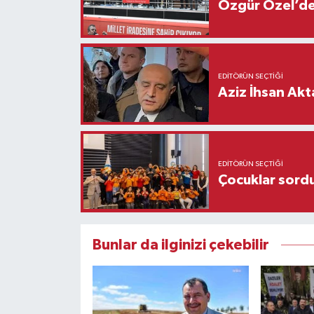
Özgür Özel’den
EDITÖRÜN SEÇTIĞI
Aziz İhsan Akt
EDITÖRÜN SEÇTIĞI
Çocuklar sordu
Bunlar da ilginizi çekebilir