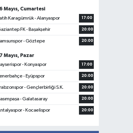
6 Mayıs, Cumartesi
atih Karagümrük - Alanyaspor
17:00
aziantep FK - Başakşehir
20:00
amsunspor - Göztepe
20:00
7 Mayıs, Pazar
ayserispor - Konyaspor
17:00
enerbahçe - Eyüpspor
20:00
rabzonspor - Gençlerbirliği S.K.
20:00
asımpaşa - Galatasaray
20:00
ntalyaspor - Kocaelispor
20:00