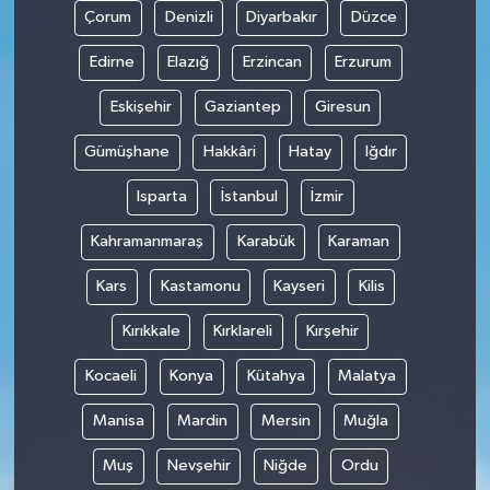
Çorum
Denizli
Diyarbakır
Düzce
Edirne
Elazığ
Erzincan
Erzurum
Eskişehir
Gaziantep
Giresun
Gümüşhane
Hakkâri
Hatay
Iğdır
Isparta
İstanbul
İzmir
Kahramanmaraş
Karabük
Karaman
Kars
Kastamonu
Kayseri
Kilis
Kırıkkale
Kırklareli
Kırşehir
Kocaeli
Konya
Kütahya
Malatya
Manisa
Mardin
Mersin
Muğla
Muş
Nevşehir
Niğde
Ordu