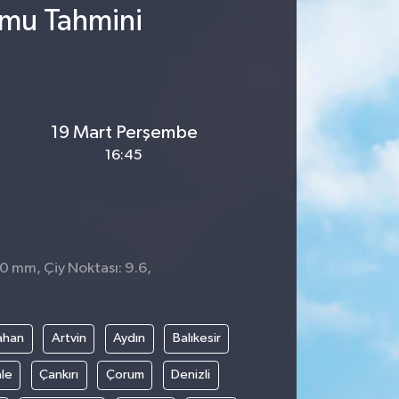
umu Tahmini
19 Mart Perşembe
16:45
 0 mm, Çiy Noktası: 9.6,
7
ahan
Artvin
Aydın
Balıkesir
le
Çankırı
Çorum
Denizli