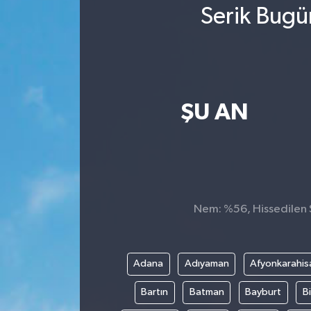
Serik Bugü
ŞU AN
Nem: %56, Hissedilen S
Adana
Adıyaman
Afyonkarahis
Bartın
Batman
Bayburt
Bi