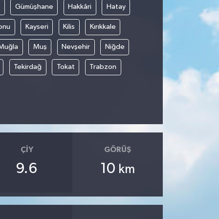
Gümüşhane
Hakkâri
Hatay
onu
Kayseri
Kilis
Kırıkkale
Muğla
Muş
Nevşehir
Niğde
Tekirdağ
Tokat
Trabzon
ÇIY
GÖRÜŞ
9.6
10
km