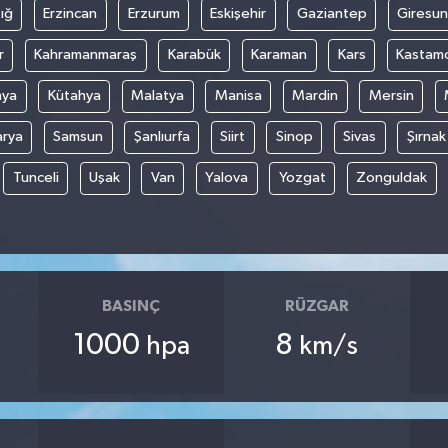
ığ
Erzincan
Erzurum
Eskişehir
Gaziantep
Giresun
r
Kahramanmaraş
Karabük
Karaman
Kars
Kastam
nya
Kütahya
Malatya
Manisa
Mardin
Mersin
arya
Samsun
Şanlıurfa
Siirt
Sinop
Sivas
Şırnak
Tunceli
Uşak
Van
Yalova
Yozgat
Zonguldak
BASINÇ
RÜZGAR
1000
8
hpa
km/s