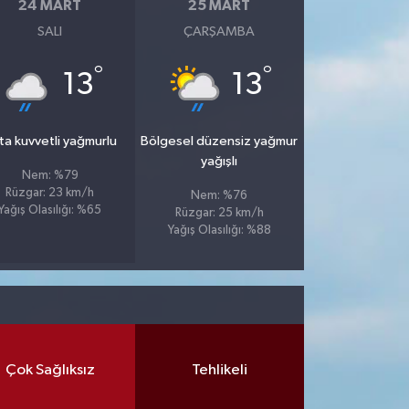
24 MART
25 MART
SALI
ÇARŞAMBA
°
°
13
13
ta kuvvetli yağmurlu
Bölgesel düzensiz yağmur
yağışlı
Nem: %79
Rüzgar: 23 km/h
Nem: %76
Yağış Olasılığı: %65
Rüzgar: 25 km/h
Yağış Olasılığı: %88
Çok Sağlıksız
Tehlikeli