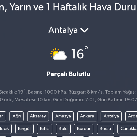
n, Yarın ve 1 Haftalık Hava Dur
Antalya
°
16
Parçalı Bulutlu
°
ıcaklık: 19
, Basınç: 1000 hPa, Rüzgar: 8 km/s, Toplam Yağış:
Görüş Mesafesi: 10 km, Gün Doğumu: 7:01, Gün Batımı: 19:0
ar
Ağrı
Aksaray
Amasya
Ankara
Antalya
Ard
lecik
Bingöl
Bitlis
Bolu
Burdur
Bursa
Çanakka