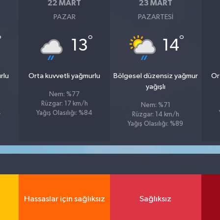
22 MART
23 MART
PAZAR
PAZARTESI
°
°
°
13
14
rlu
Orta kuvvetli yağmurlu
Bölgesel düzensiz yağmur
Or
yağışlı
Nem: %77
Rüzgar: 17 km/h
Nem: %71
4
Yağış Olasılığı: %84
Rüzgar: 14 km/h
Yağış Olasılığı: %89
Hassaslar için sağlıksız
Sağlıksız