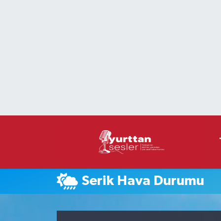
Nöbetçi Eczaneler
Hava Durumu
Namaz Vakitleri
Trafik Durumu
Süper Lig Puan Durumu ve Fikstür
Tüm Manşetler
Serik Hava Durumu
Son Dakika Haberleri
Haber Arşivi