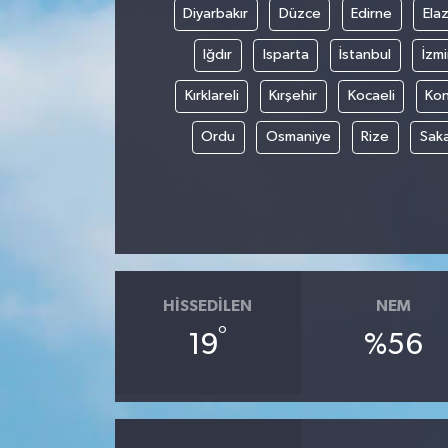
Diyarbakır
Düzce
Edirne
Elaz
Iğdır
Isparta
İstanbul
İzmi
Kırklareli
Kırşehir
Kocaeli
Ko
Ordu
Osmaniye
Rize
Sak
HISSEDILEN
NEM
°
19
%56