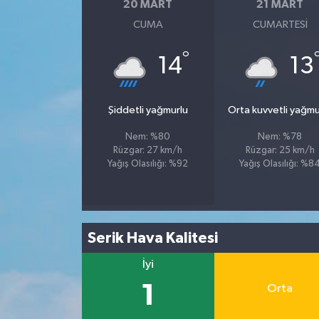
20 MART
21 MART
CUMA
CUMARTESI
°
14
13
Şiddetli yağmurlu
Orta kuvvetli yağmu
Nem: %80
Nem: %78
Rüzgar: 27 km/h
Rüzgar: 25 km/h
Yağış Olasılığı: %92
Yağış Olasılığı: %8
Serik Hava Kalitesi
İyi
1
Orta