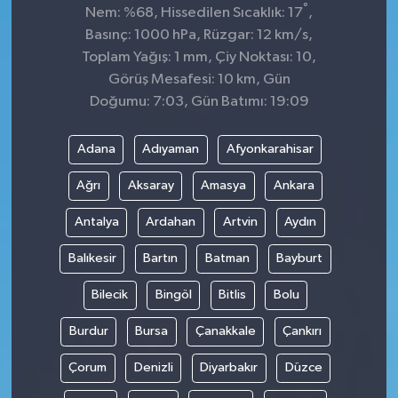
°
Nem: %68, Hissedilen Sıcaklık: 17
,
Basınç: 1000 hPa, Rüzgar: 12 km/s,
Toplam Yağış: 1 mm, Çiy Noktası: 10,
Görüş Mesafesi: 10 km, Gün
Doğumu: 7:03, Gün Batımı: 19:09
Adana
Adıyaman
Afyonkarahisar
Ağrı
Aksaray
Amasya
Ankara
Antalya
Ardahan
Artvin
Aydın
Balıkesir
Bartın
Batman
Bayburt
Bilecik
Bingöl
Bitlis
Bolu
Burdur
Bursa
Çanakkale
Çankırı
Çorum
Denizli
Diyarbakır
Düzce