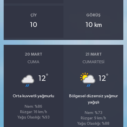
ÇIY
GÖRÜŞ
10
10
km
20 MART
21 MART
CUMA
CUMARTESI
°
°
12
12
Orta kuvvetli yağmurlu
Bölgesel düzensiz yağmur
yağışlı
Nem: %86
Rüzgar: 16 km/h
Nem: %73
Yağış Olasılığı: %93
Rüzgar: 9 km/h
Yağış Olasılığı: %88