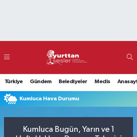
Nöbetçi Eczaneler
Hava Durumu
Namaz Vakitleri
Trafik Durumu
Türkiye
Gündem
Belediyeler
Meclis
Anasay
Süper Lig Puan Durumu ve Fikstür
Kumluca Hava Durumu
Tüm Manşetler
Son Dakika Haberleri
Kumluca Bugün, Yarın ve 1
Haber Arşivi