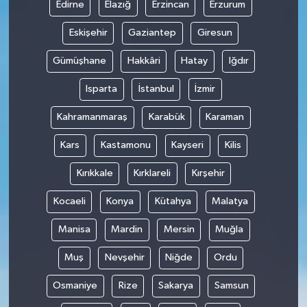
Edirne
Elazığ
Erzincan
Erzurum
Eskişehir
Gaziantep
Giresun
Gümüşhane
Hakkâri
Hatay
Iğdır
Isparta
İstanbul
İzmir
Kahramanmaraş
Karabük
Karaman
Kars
Kastamonu
Kayseri
Kilis
Kırıkkale
Kırklareli
Kırşehir
Kocaeli
Konya
Kütahya
Malatya
Manisa
Mardin
Mersin
Muğla
Muş
Nevşehir
Niğde
Ordu
Osmaniye
Rize
Sakarya
Samsun