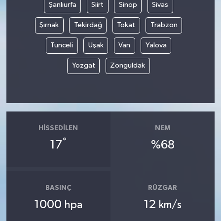
Şanlıurfa
Siirt
Sinop
Sivas
Şırnak
Tekirdağ
Tokat
Trabzon
Tunceli
Uşak
Van
Yalova
Yozgat
Zonguldak
HISSEDILEN
NEM
°
17
%68
BASINÇ
RÜZGAR
1000
12
hpa
km/s