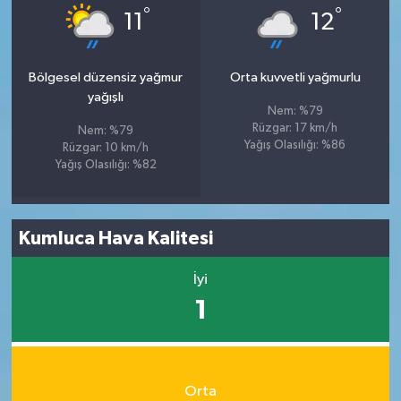
°
°
11
12
Bölgesel düzensiz yağmur
Orta kuvvetli yağmurlu
yağışlı
Nem: %79
Rüzgar: 17 km/h
Nem: %79
Yağış Olasılığı: %86
Rüzgar: 10 km/h
Yağış Olasılığı: %82
Kumluca Hava Kalitesi
İyi
1
Orta