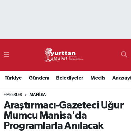
Nöbetçi Eczaneler
Hava Durumu
Namaz Vakitleri
Trafik Durumu
Türkiye
Gündem
Belediyeler
Meclis
Anasay
Süper Lig Puan Durumu ve Fikstür
HABERLER
MANISA
Tüm Manşetler
Araştırmacı-Gazeteci Uğur
Son Dakika Haberleri
Mumcu Manisa'da
Programlarla Anılacak
Haber Arşivi