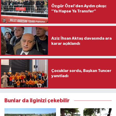
Özgür Özel’den Aydın çıkışı:
"Ya Hapse Ya Transfer"
Aziz İhsan Aktaş davasında ara
karar açıklandı
Çocuklar sordu, Başkan Tuncer
yanıtladı
Bunlar da ilginizi çekebilir