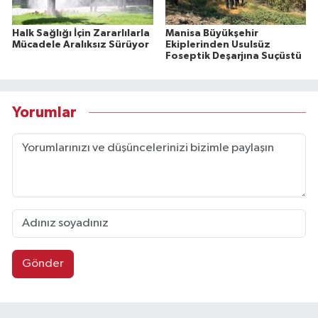
Halk Sağlığı İçin Zararlılarla
Manisa Büyükşehir
Mücadele Aralıksız Sürüyor
Ekiplerinden Usulsüz
Foseptik Deşarjına Suçüstü
Yorumlar
Gönder