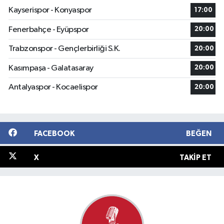
Kayserispor - Konyaspor
17:00
Fenerbahçe - Eyüpspor
20:00
Trabzonspor - Gençlerbirliği S.K.
20:00
Kasımpaşa - Galatasaray
20:00
Antalyaspor - Kocaelispor
20:00
FACEBOOK
BEĞEN
X
TAKIP ET