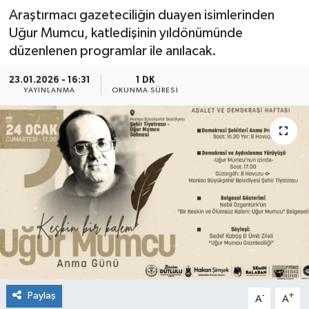
Araştırmacı gazeteciliğin duayen isimlerinden
Uğur Mumcu, katledişinin yıldönümünde
düzenlenen programlar ile anılacak.
23.01.2026 - 16:31
1 DK
YAYINLANMA
OKUNMA SÜRESI
Paylaş
-
+
A
A