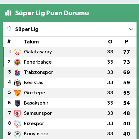
Süper Lig Puan Durumu
Süper Lig
#
Takım
O
P
1
Galatasaray
33
77
2
Fenerbahçe
33
73
3
Trabzonspor
33
69
4
Beşiktaş
33
59
5
Göztepe
33
55
6
Başakşehir
33
54
7
Samsunspor
33
48
8
Rizespor
33
40
9
Konyaspor
33
40