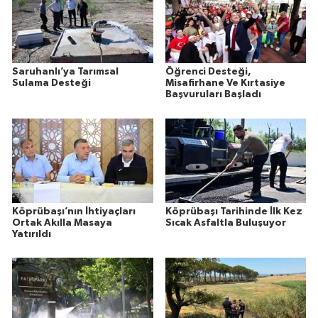
Saruhanlı’ya Tarımsal
Öğrenci Desteği,
Sulama Desteği
Misafirhane Ve Kırtasiye
Başvuruları Başladı
Köprübaşı’nın İhtiyaçları
Köprübaşı Tarihinde İlk Kez
Ortak Akılla Masaya
Sıcak Asfaltla Buluşuyor
Yatırıldı