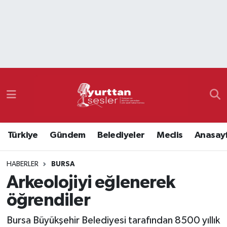
Nöbetçi Eczaneler
Hava Durumu
Namaz Vakitleri
Trafik Durumu
Türkiye
Gündem
Belediyeler
Meclis
Anasay
Süper Lig Puan Durumu ve Fikstür
HABERLER
BURSA
Tüm Manşetler
Arkeolojiyi eğlenerek
Son Dakika Haberleri
öğrendiler
Haber Arşivi
Bursa Büyükşehir Belediyesi tarafından 8500 yıllık