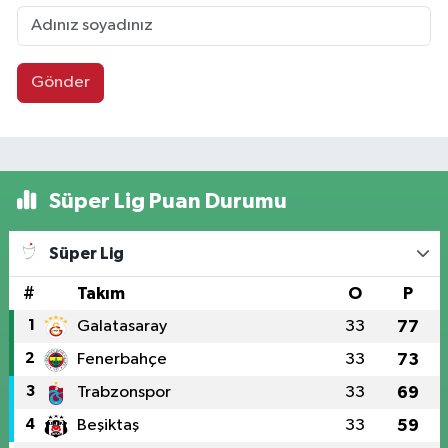
Gönder
Süper Lig Puan Durumu
Süper Lig
#
Takım
O
P
1
Galatasaray
33
77
2
Fenerbahçe
33
73
3
Trabzonspor
33
69
4
Beşiktaş
33
59