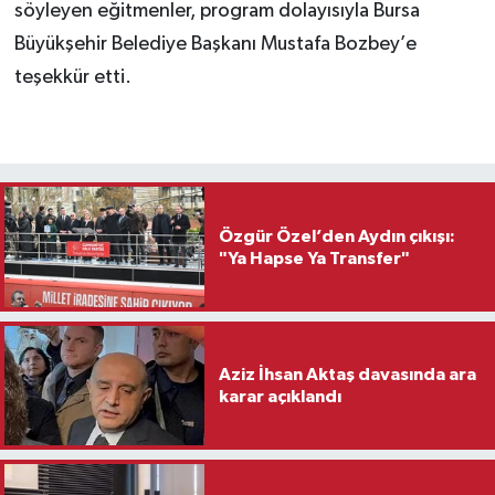
söyleyen eğitmenler, program dolayısıyla Bursa
Büyükşehir Belediye Başkanı Mustafa Bozbey’e
teşekkür etti.
Özgür Özel’den Aydın çıkışı:
"Ya Hapse Ya Transfer"
Aziz İhsan Aktaş davasında ara
karar açıklandı