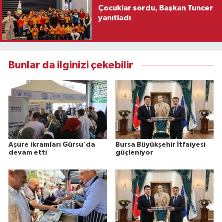
Çocuklar sordu, Başkan Tuncer
yanıtladı
Bunlar da ilginizi çekebilir
Aşure ikramları Gürsu'da
Bursa Büyükşehir İtfaiyesi
devam etti
güçleniyor