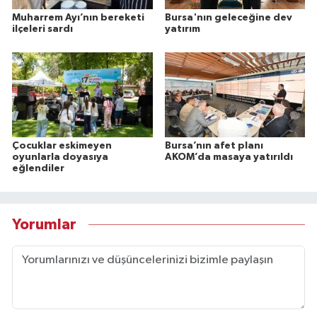
Muharrem Ayı’nın bereketi
Bursa'nın geleceğine dev
ilçeleri sardı
yatırım
Çocuklar eskimeyen
Bursa’nın afet planı
oyunlarla doyasıya
AKOM’da masaya yatırıldı
eğlendiler
Yorumlar