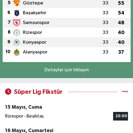
5
Göztepe
33
55
6
Başakşehir
33
54
7
Samsunspor
33
48
8
Rizespor
33
40
9
Konyaspor
33
40
10
Alanyaspor
33
37
Detaylar için tıklayın
Süper Lig Fikstür
15 Mayıs, Cuma
Rizespor - Beşiktaş
20:00
16 Mayıs, Cumartesi