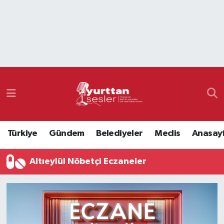
Nöbetçi Eczaneler
Hava Durumu
Namaz Vakitleri
Trafik Durumu
Türkiye
Gündem
Belediyeler
Meclis
Anasay
Süper Lig Puan Durumu ve Fikstür
Altıeylül Nöbetçi Eczaneler
Tüm Manşetler
Son Dakika Haberleri
Haber Arşivi