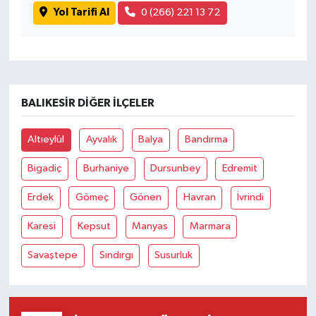
Yol Tarifi Al
0 (266) 221 13 72
BALIKESIR DIĞER İLÇELER
Altıeylül
Ayvalık
Balya
Bandırma
Bigadiç
Burhaniye
Dursunbey
Edremit
Erdek
Gömeç
Gönen
Havran
İvrindi
Karesi
Kepsut
Manyas
Marmara
Savaştepe
Sındırgı
Susurluk