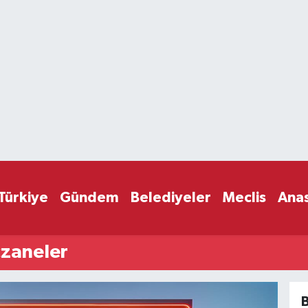
Türkiye
Gündem
Belediyeler
Meclis
Ana
zaneler