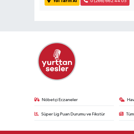
Yol Tarifi Al
0 (266) 662 44 05
Nöbetçi Eczaneler
Ha
Süper Lig Puan Durumu ve Fikstür
Tüm