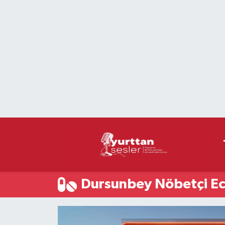
Nöbetçi Eczaneler
Hava Durumu
Namaz Vakitleri
Trafik Durumu
Süper Lig Puan Durumu ve Fikstür
Tüm Manşetler
Dursunbey Nöbetçi Ec
Son Dakika Haberleri
Haber Arşivi