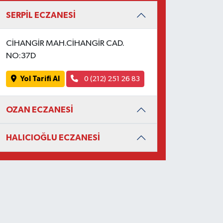
SERPİL ECZANESİ
CİHANGİR MAH.CİHANGİR CAD.
NO:37D
Yol Tarifi Al
0 (212) 251 26 83
OZAN ECZANESİ
HALICIOĞLU ECZANESİ