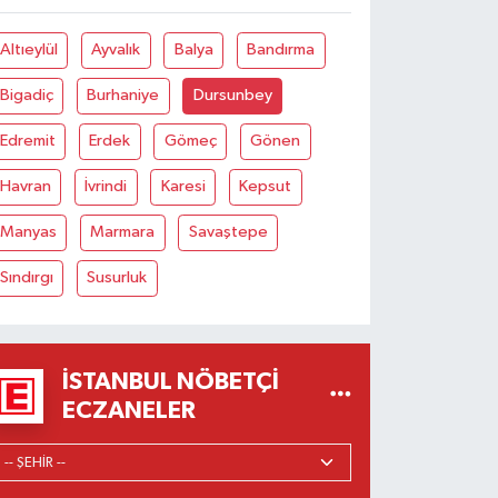
Altıeylül
Ayvalık
Balya
Bandırma
Bigadiç
Burhaniye
Dursunbey
Edremit
Erdek
Gömeç
Gönen
Havran
İvrindi
Karesi
Kepsut
Manyas
Marmara
Savaştepe
Sındırgı
Susurluk
İSTANBUL NÖBETÇI
ECZANELER