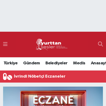
Nöbetçi Eczaneler
Hava Durumu
Namaz Vakitleri
Trafik Durumu
Türkiye
Gündem
Belediyeler
Meclis
Anasay
Süper Lig Puan Durumu ve Fikstür
İvrindi Nöbetçi Eczaneler
Tüm Manşetler
Son Dakika Haberleri
Haber Arşivi