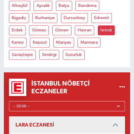
Altıeylül
Ayvalık
Balya
Bandırma
Bigadiç
Burhaniye
Dursunbey
Edremit
Erdek
Gömeç
Gönen
Havran
İvrindi
Karesi
Kepsut
Manyas
Marmara
Savaştepe
Sındırgı
Susurluk
İSTANBUL NÖBETÇI
ECZANELER
LARA ECZANESİ