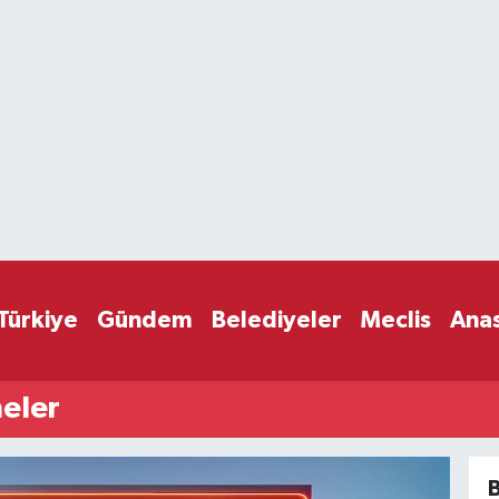
Türkiye
Gündem
Belediyeler
Meclis
Ana
eler