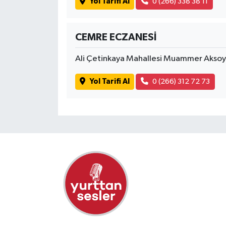
Yol Tarifi Al
0 (266) 338 38 11
CEMRE ECZANESİ
Ali Çetinkaya Mahallesi Muammer Aksoy
Yol Tarifi Al
0 (266) 312 72 73