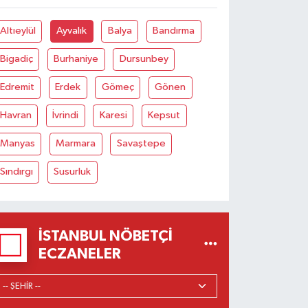
Altıeylül
Ayvalık
Balya
Bandırma
Bigadiç
Burhaniye
Dursunbey
Edremit
Erdek
Gömeç
Gönen
Havran
İvrindi
Karesi
Kepsut
Manyas
Marmara
Savaştepe
Sındırgı
Susurluk
İSTANBUL NÖBETÇI
ECZANELER