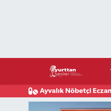
Nöbetçi Eczaneler
Hava Durumu
Namaz Vakitleri
Trafik Durumu
Süper Lig Puan Durumu ve Fikstür
Tüm Manşetler
Ayvalık Nöbetçi Eczan
Son Dakika Haberleri
Haber Arşivi