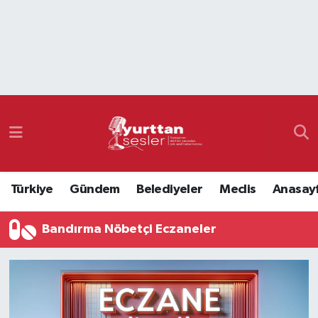
Nöbetçi Eczaneler
Hava Durumu
Namaz Vakitleri
Trafik Durumu
Türkiye
Gündem
Belediyeler
Meclis
Anasay
Süper Lig Puan Durumu ve Fikstür
Bandırma Nöbetçi Eczaneler
Tüm Manşetler
Son Dakika Haberleri
Haber Arşivi