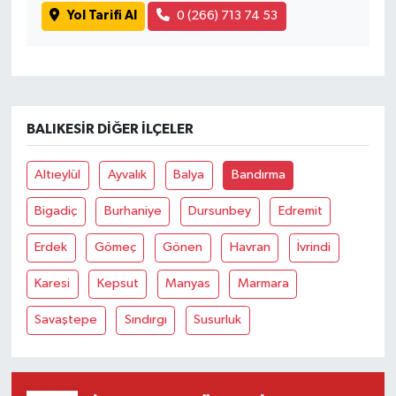
Yol Tarifi Al
0 (266) 713 74 53
BALIKESIR DIĞER İLÇELER
Altıeylül
Ayvalık
Balya
Bandırma
Bigadiç
Burhaniye
Dursunbey
Edremit
Erdek
Gömeç
Gönen
Havran
İvrindi
Karesi
Kepsut
Manyas
Marmara
Savaştepe
Sındırgı
Susurluk