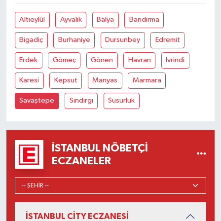
Altıeylül
Ayvalık
Balya
Bandırma
Bigadiç
Burhaniye
Dursunbey
Edremit
Erdek
Gömeç
Gönen
Havran
İvrindi
Karesi
Kepsut
Manyas
Marmara
Savaştepe
Sındırgı
Susurluk
İSTANBUL NÖBETÇI
ECZANELER
İSTANBUL CİTY ECZANESİ