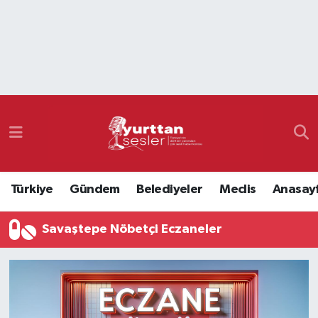
Nöbetçi Eczaneler
Hava Durumu
Namaz Vakitleri
Trafik Durumu
Türkiye
Gündem
Belediyeler
Meclis
Anasay
Süper Lig Puan Durumu ve Fikstür
Savaştepe Nöbetçi Eczaneler
Tüm Manşetler
Son Dakika Haberleri
Haber Arşivi