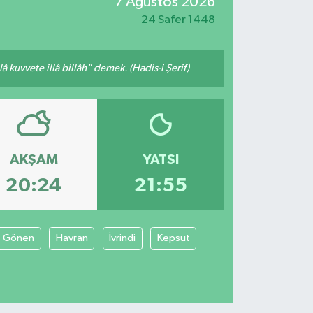
7 Ağustos 2026
24 Safer 1448
 kuvvete illâ billâh" demek. (Hadis-i Şerif)
AKŞAM
YATSI
20:24
21:55
Gönen
Havran
İvrindi
Kepsut