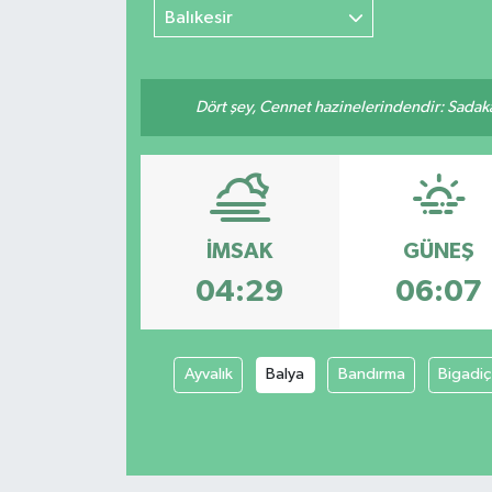
Balıkesir
Dört şey, Cennet hazinelerindendir: Sadakay
İMSAK
GÜNEŞ
04:29
06:07
Ayvalık
Balya
Bandırma
Bigadiç