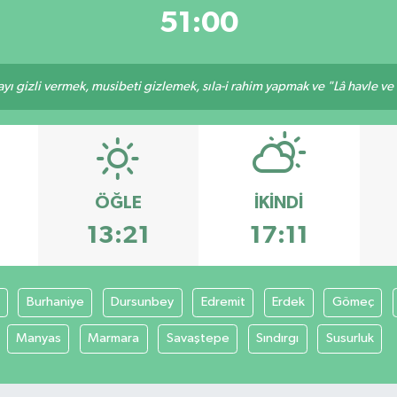
51:00
ı gizli vermek, musibeti gizlemek, sıla-i rahim yapmak ve "Lâ havle ve lâ
ÖĞLE
İKINDI
13:21
17:11
Burhaniye
Dursunbey
Edremit
Erdek
Gömeç
Manyas
Marmara
Savaştepe
Sındırgı
Susurluk