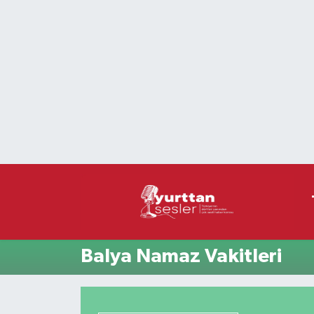
Nöbetçi Eczaneler
Hava Durumu
Namaz Vakitleri
Trafik Durumu
Süper Lig Puan Durumu ve Fikstür
Tüm Manşetler
Balya Namaz Vakitleri
Son Dakika Haberleri
Haber Arşivi