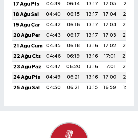
17 Ağu Pts
04:39
06:14
13:17
17:05
20:11
18 Ağu Sal
04:40
06:15
13:17
17:04
20:10
19 Ağu Çar
04:42
06:16
13:17
17:04
20:08
20 Ağu Per
04:43
06:17
13:17
17:03
20:07
21 Ağu Cum
04:45
06:18
13:16
17:02
20:05
22 Ağu Cts
04:46
06:19
13:16
17:01
20:04
23 Ağu Paz
04:47
06:20
13:16
17:01
20:02
24 Ağu Pts
04:49
06:21
13:16
17:00
20:01
25 Ağu Sal
04:50
06:21
13:15
16:59
19:59