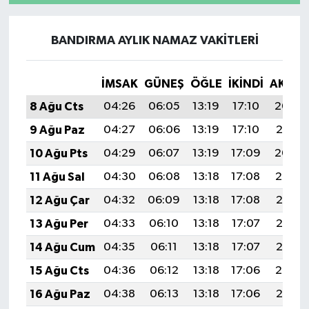
BANDIRMA AYLIK NAMAZ VAKITLERI
İMSAK
GÜNEŞ
ÖĞLE
İKINDI
AKŞA
8 Ağu Cts
04:26
06:05
13:19
17:10
20:23
9 Ağu Paz
04:27
06:06
13:19
17:10
20:21
10 Ağu Pts
04:29
06:07
13:19
17:09
20:20
11 Ağu Sal
04:30
06:08
13:18
17:08
20:19
12 Ağu Çar
04:32
06:09
13:18
17:08
20:18
13 Ağu Per
04:33
06:10
13:18
17:07
20:16
14 Ağu Cum
04:35
06:11
13:18
17:07
20:15
15 Ağu Cts
04:36
06:12
13:18
17:06
20:14
16 Ağu Paz
04:38
06:13
13:18
17:06
20:12