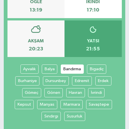
ÖĞLE
İKINDI
13:19
17:10
AKŞAM
YATSI
20:23
21:55
Ayvalık
Balya
Bandırma
Bigadiç
Burhaniye
Dursunbey
Edremit
Erdek
Gömeç
Gönen
Havran
İvrindi
Kepsut
Manyas
Marmara
Savaştepe
Sındırgı
Susurluk