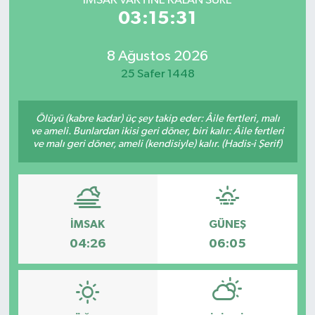
İMSAK VAKTİNE KALAN SÜRE
03:15:31
8 Ağustos 2026
25 Safer 1448
Ölüyü (kabre kadar) üç şey takip eder: Âile fertleri, malı
ve ameli. Bunlardan ikisi geri döner, biri kalır: Âile fertleri
ve malı geri döner, ameli (kendisiyle) kalır. (Hadis-i Şerif)
İMSAK
GÜNEŞ
04:26
06:05