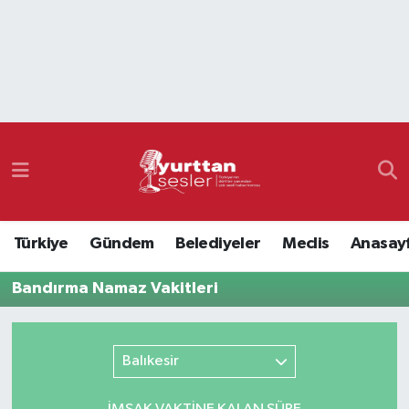
Nöbetçi Eczaneler
Hava Durumu
Namaz Vakitleri
Trafik Durumu
Türkiye
Gündem
Belediyeler
Meclis
Anasay
Süper Lig Puan Durumu ve Fikstür
Bandırma Namaz Vakitleri
Tüm Manşetler
Son Dakika Haberleri
Balıkesir
Haber Arşivi