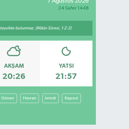
7 Ağustos 2026
24 Safer 1448
n teşvikte bulunmaz. (Mâûn Sûresi, 1-2-3)
AKŞAM
YATSI
20:26
21:57
Gönen
Havran
İvrindi
Kepsut