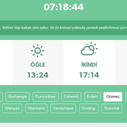
07:18:44
 Yetimi itip kakan işte odur. Ve (o kimse) yoksula yemek yedirilmesi içi
ÖĞLE
İKINDI
13:24
17:14
Burhaniye
Dursunbey
Edremit
Erdek
Gömeç
Manyas
Marmara
Savaştepe
Sındırgı
Susurluk