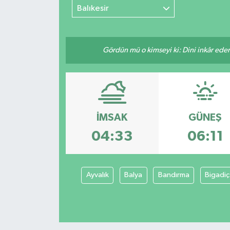
Balıkesir
Gördün mü o kimseyi ki: Dini inkâr eder.
İMSAK
GÜNEŞ
04:33
06:11
Ayvalık
Balya
Bandırma
Bigadiç