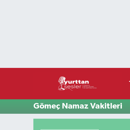
Nöbetçi Eczaneler
Hava Durumu
Namaz Vakitleri
Trafik Durumu
Süper Lig Puan Durumu ve Fikstür
Tüm Manşetler
Gömeç Namaz Vakitleri
Son Dakika Haberleri
Haber Arşivi