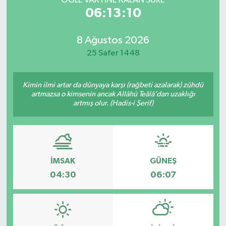
ÖĞLE VAKTİNE KALAN SÜRE
06:13:10
8 Ağustos 2026
25 Safer 1448
Kimin ilmi artar da dünyaya karşı (rağbeti azalarak) zühdü
artmazsa o kimsenin ancak Allâhü Teâlâ’dan uzaklığı
artmış olur. (Hadis-i Şerif)
İMSAK
GÜNEŞ
04:30
06:07