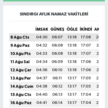
SINDIRGI AYLIK NAMAZ VAKITLERI
İMSAK
GÜNEŞ
ÖĞLE
İKINDI
AKŞA
8 Ağu Cts
04:30
06:07
13:18
17:08
20:20
9 Ağu Paz
04:32
06:08
13:18
17:07
20:18
10 Ağu Pts
04:33
06:08
13:18
17:07
20:17
11 Ağu Sal
04:34
06:09
13:18
17:06
20:16
12 Ağu Çar
04:36
06:10
13:18
17:06
20:15
13 Ağu Per
04:37
06:11
13:17
17:05
20:14
14 Ağu Cum
04:38
06:12
13:17
17:05
20:12
15 Ağu Cts
04:40
06:13
13:17
17:04
20:11
16 Ağu Paz
04:41
06:14
13:17
17:04
20:10