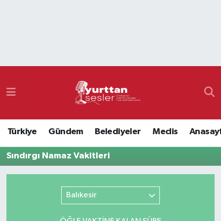
Nöbetçi Eczaneler
Hava Durumu
Namaz Vakitleri
Trafik Durumu
Türkiye
Gündem
Belediyeler
Meclis
Anasay
Süper Lig Puan Durumu ve Fikstür
Sındırgı Namaz Vakitleri
Tüm Manşetler
Son Dakika Haberleri
Balıkesir
Haber Arşivi