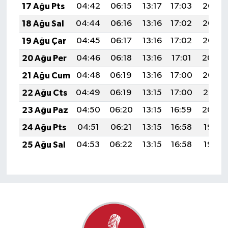
17 Ağu Pts
04:42
06:15
13:17
17:03
20:08
18 Ağu Sal
04:44
06:16
13:16
17:02
20:07
19 Ağu Çar
04:45
06:17
13:16
17:02
20:06
20 Ağu Per
04:46
06:18
13:16
17:01
20:04
21 Ağu Cum
04:48
06:19
13:16
17:00
20:03
22 Ağu Cts
04:49
06:19
13:15
17:00
20:01
23 Ağu Paz
04:50
06:20
13:15
16:59
20:00
24 Ağu Pts
04:51
06:21
13:15
16:58
19:58
25 Ağu Sal
04:53
06:22
13:15
16:58
19:57