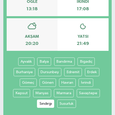
ÖĞLE
İKINDI
13:18
17:08
AKŞAM
YATSI
20:20
21:49
Ayvalık
Balya
Bandırma
Bigadiç
Burhaniye
Dursunbey
Edremit
Erdek
Gömeç
Gönen
Havran
İvrindi
Kepsut
Manyas
Marmara
Savaştepe
Sındırgı
Susurluk