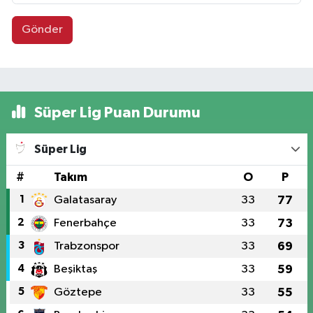
Gönder
Süper Lig Puan Durumu
Süper Lig
#
Takım
O
P
1
Galatasaray
33
77
2
Fenerbahçe
33
73
3
Trabzonspor
33
69
4
Beşiktaş
33
59
5
Göztepe
33
55