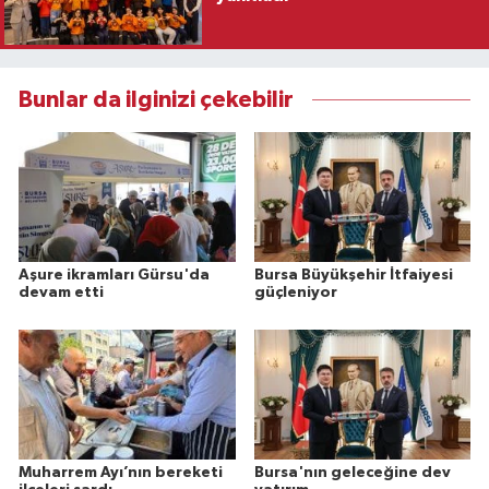
Bunlar da ilginizi çekebilir
Aşure ikramları Gürsu'da
Bursa Büyükşehir İtfaiyesi
devam etti
güçleniyor
Muharrem Ayı’nın bereketi
Bursa'nın geleceğine dev