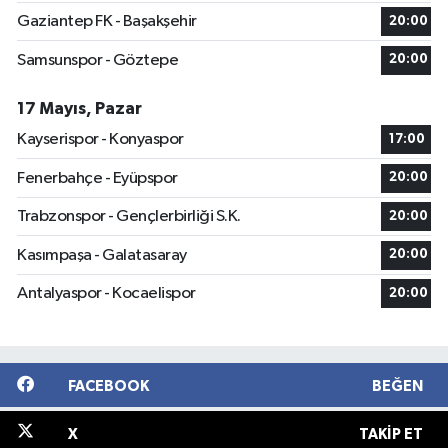
Gaziantep FK - Başakşehir
20:00
Samsunspor - Göztepe
20:00
17 Mayıs, Pazar
Kayserispor - Konyaspor
17:00
Fenerbahçe - Eyüpspor
20:00
Trabzonspor - Gençlerbirliği S.K.
20:00
Kasımpaşa - Galatasaray
20:00
Antalyaspor - Kocaelispor
20:00
FACEBOOK
BEĞEN
X
TAKIP ET