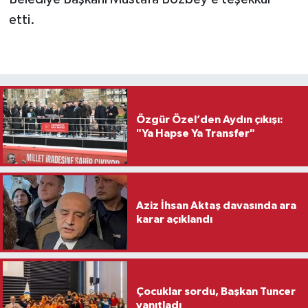
etti.
Özgür Özel’den Aydın çıkışı:
"Ya Hapse Ya Transfer"
Aziz İhsan Aktaş davasında ara
karar açıklandı
Çocuklar sordu, Başkan Tuncer
yanıtladı