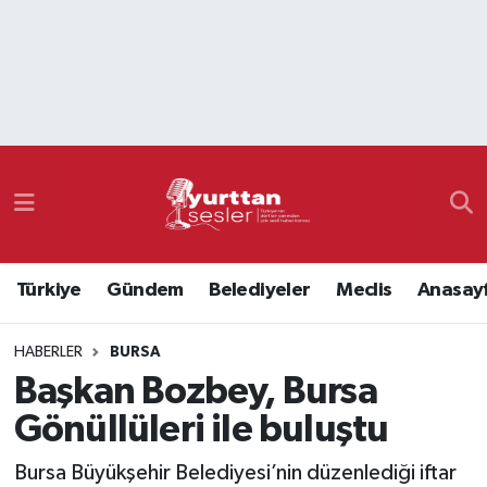
Nöbetçi Eczaneler
Hava Durumu
Namaz Vakitleri
Trafik Durumu
Türkiye
Gündem
Belediyeler
Meclis
Anasay
Süper Lig Puan Durumu ve Fikstür
HABERLER
BURSA
Tüm Manşetler
Başkan Bozbey, Bursa
Son Dakika Haberleri
Gönüllüleri ile buluştu
Haber Arşivi
Bursa Büyükşehir Belediyesi’nin düzenlediği iftar