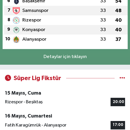
6
Başakşehir
33
54
7
Samsunspor
33
48
8
Rizespor
33
40
9
Konyaspor
33
40
10
Alanyaspor
33
37
Detaylar için tıklayın
Süper Lig Fikstür
15 Mayıs, Cuma
Rizespor - Beşiktaş
20:00
16 Mayıs, Cumartesi
Fatih Karagümrük - Alanyaspor
17:00