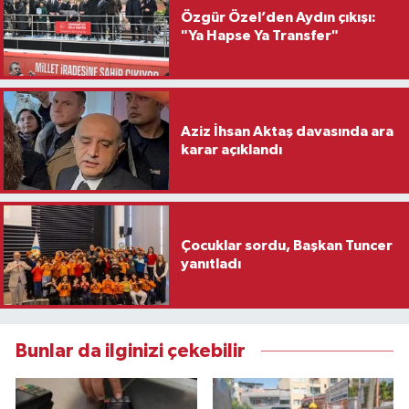
Özgür Özel’den Aydın çıkışı:
"Ya Hapse Ya Transfer"
Aziz İhsan Aktaş davasında ara
karar açıklandı
Çocuklar sordu, Başkan Tuncer
yanıtladı
Bunlar da ilginizi çekebilir