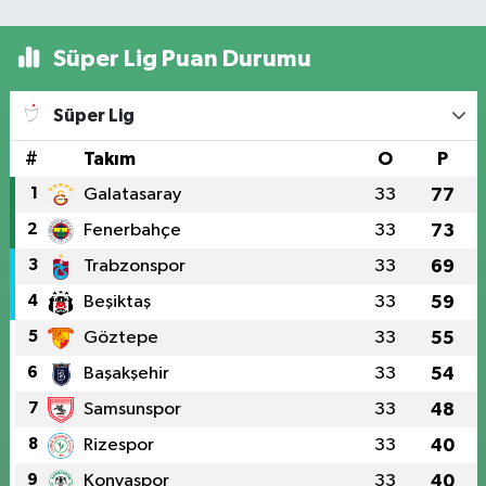
Süper Lig Puan Durumu
Süper Lig
#
Takım
O
P
1
Galatasaray
33
77
2
Fenerbahçe
33
73
3
Trabzonspor
33
69
4
Beşiktaş
33
59
5
Göztepe
33
55
6
Başakşehir
33
54
7
Samsunspor
33
48
8
Rizespor
33
40
9
Konyaspor
33
40