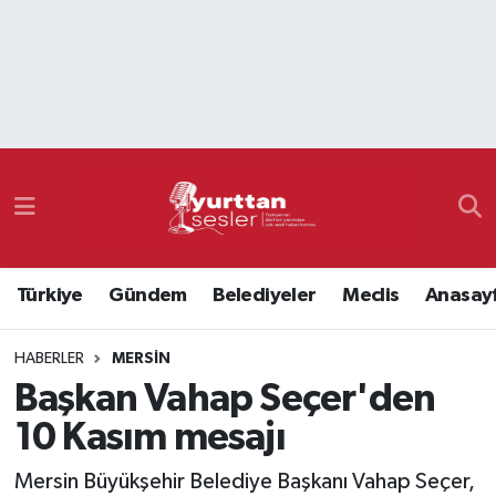
Nöbetçi Eczaneler
Hava Durumu
Namaz Vakitleri
Trafik Durumu
Türkiye
Gündem
Belediyeler
Meclis
Anasay
Süper Lig Puan Durumu ve Fikstür
HABERLER
MERSIN
Tüm Manşetler
Başkan Vahap Seçer'den
Son Dakika Haberleri
10 Kasım mesajı
Haber Arşivi
Mersin Büyükşehir Belediye Başkanı Vahap Seçer,