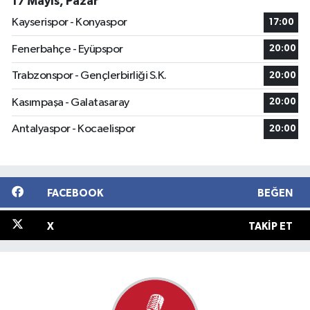
17 Mayıs, Pazar
Kayserispor - Konyaspor
17:00
Fenerbahçe - Eyüpspor
20:00
Trabzonspor - Gençlerbirliği S.K.
20:00
Kasımpaşa - Galatasaray
20:00
Antalyaspor - Kocaelispor
20:00
FACEBOOK
BEĞEN
X
TAKIP ET