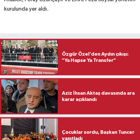
kurulunda yer aldı.
Özgür Özel’den Aydın çıkışı:
"Ya Hapse Ya Transfer"
Aziz İhsan Aktaş davasında ara
karar açıklandı
Çocuklar sordu, Başkan Tuncer
yanıtladı