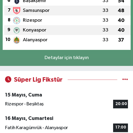
6
Başakşehir
33
54
7
Samsunspor
33
48
8
Rizespor
33
40
9
Konyaspor
33
40
10
Alanyaspor
33
37
Detaylar için tıklayın
Süper Lig Fikstür
15 Mayıs, Cuma
Rizespor - Beşiktaş
20:00
16 Mayıs, Cumartesi
Fatih Karagümrük - Alanyaspor
17:00