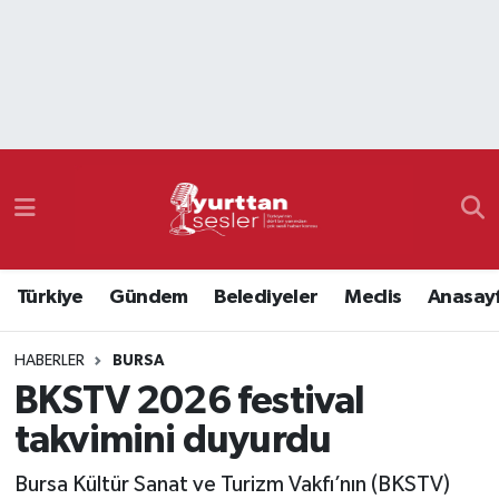
Nöbetçi Eczaneler
Hava Durumu
Namaz Vakitleri
Trafik Durumu
Türkiye
Gündem
Belediyeler
Meclis
Anasay
Süper Lig Puan Durumu ve Fikstür
HABERLER
BURSA
Tüm Manşetler
BKSTV 2026 festival
Son Dakika Haberleri
takvimini duyurdu
Haber Arşivi
Bursa Kültür Sanat ve Turizm Vakfı’nın (BKSTV)