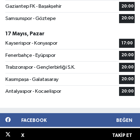
Gaziantep FK - Başakşehir
20:00
Samsunspor - Göztepe
20:00
17 Mayıs, Pazar
Kayserispor - Konyaspor
17:00
Fenerbahçe - Eyüpspor
20:00
Trabzonspor - Gençlerbirliği S.K.
20:00
Kasımpaşa - Galatasaray
20:00
Antalyaspor - Kocaelispor
20:00
FACEBOOK
BEĞEN
X
TAKIP ET