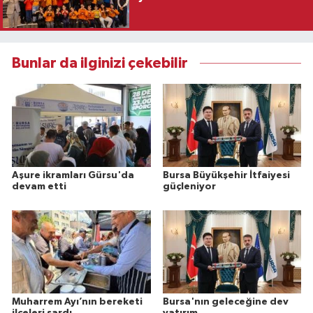
Bunlar da ilginizi çekebilir
Aşure ikramları Gürsu'da
Bursa Büyükşehir İtfaiyesi
devam etti
güçleniyor
Muharrem Ayı’nın bereketi
Bursa'nın geleceğine dev
ilçeleri sardı
yatırım