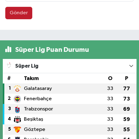
Gönder
Süper Lig Puan Durumu
Süper Lig
#
Takım
O
P
1
Galatasaray
33
77
2
Fenerbahçe
33
73
3
Trabzonspor
33
69
4
Beşiktaş
33
59
5
Göztepe
33
55