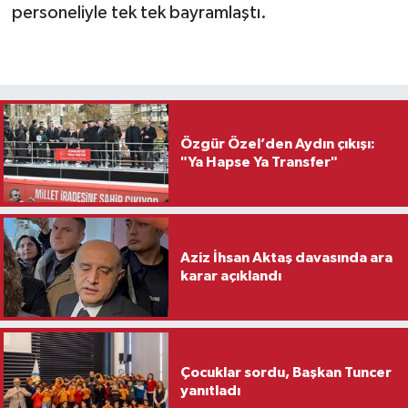
personeliyle tek tek bayramlaştı.
Özgür Özel’den Aydın çıkışı:
"Ya Hapse Ya Transfer"
Aziz İhsan Aktaş davasında ara
karar açıklandı
Çocuklar sordu, Başkan Tuncer
yanıtladı