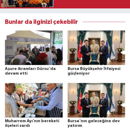
Bunlar da ilginizi çekebilir
Aşure ikramları Gürsu'da
Bursa Büyükşehir İtfaiyesi
devam etti
güçleniyor
Muharrem Ayı’nın bereketi
Bursa'nın geleceğine dev
ilçeleri sardı
yatırım