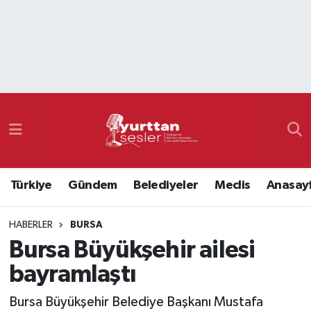
Nöbetçi Eczaneler
Hava Durumu
Namaz Vakitleri
Trafik Durumu
Türkiye
Gündem
Belediyeler
Meclis
Anasay
Süper Lig Puan Durumu ve Fikstür
HABERLER
BURSA
Tüm Manşetler
Bursa Büyükşehir ailesi
Son Dakika Haberleri
bayramlaştı
Haber Arşivi
Bursa Büyükşehir Belediye Başkanı Mustafa