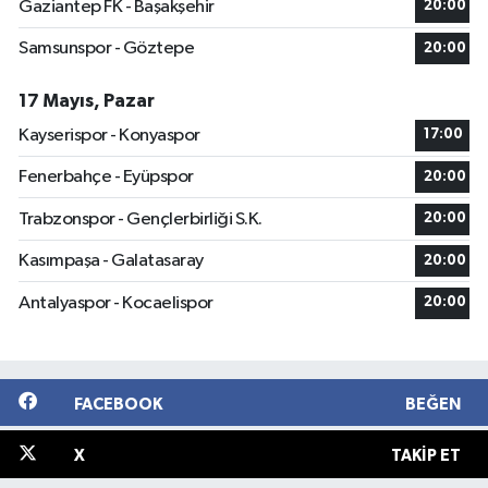
Gaziantep FK - Başakşehir
20:00
Samsunspor - Göztepe
20:00
17 Mayıs, Pazar
Kayserispor - Konyaspor
17:00
Fenerbahçe - Eyüpspor
20:00
Trabzonspor - Gençlerbirliği S.K.
20:00
Kasımpaşa - Galatasaray
20:00
Antalyaspor - Kocaelispor
20:00
FACEBOOK
BEĞEN
X
TAKIP ET