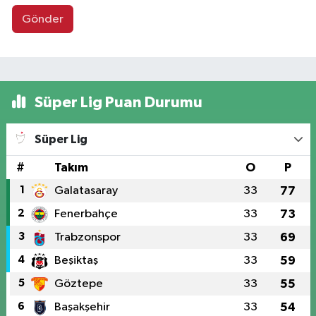
Gönder
Süper Lig Puan Durumu
Süper Lig
#
Takım
O
P
1
Galatasaray
33
77
2
Fenerbahçe
33
73
3
Trabzonspor
33
69
4
Beşiktaş
33
59
5
Göztepe
33
55
6
Başakşehir
33
54