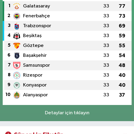
1
Galatasaray
33
77
2
Fenerbahçe
33
73
3
Trabzonspor
33
69
4
Beşiktaş
33
59
5
Göztepe
33
55
6
Başakşehir
33
54
7
Samsunspor
33
48
8
Rizespor
33
40
9
Konyaspor
33
40
10
Alanyaspor
33
37
Detaylar için tıklayın