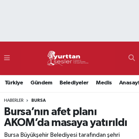
Nöbetçi Eczaneler
Hava Durumu
Namaz Vakitleri
Trafik Durumu
Türkiye
Gündem
Belediyeler
Meclis
Anasay
Süper Lig Puan Durumu ve Fikstür
HABERLER
BURSA
Tüm Manşetler
Bursa’nın afet planı
Son Dakika Haberleri
AKOM’da masaya yatırıldı
Haber Arşivi
Bursa Büyükşehir Belediyesi tarafından şehri