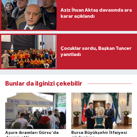
Aziz İhsan Aktaş davasında ara
karar açıklandı
Çocuklar sordu, Başkan Tuncer
yanıtladı
Bunlar da ilginizi çekebilir
Aşure ikramları Gürsu'da
Bursa Büyükşehir İtfaiyesi