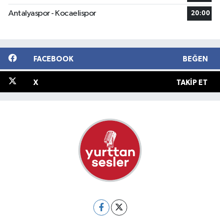
Antalyaspor - Kocaelispor
20:00
FACEBOOK
BEĞEN
X
TAKIP ET