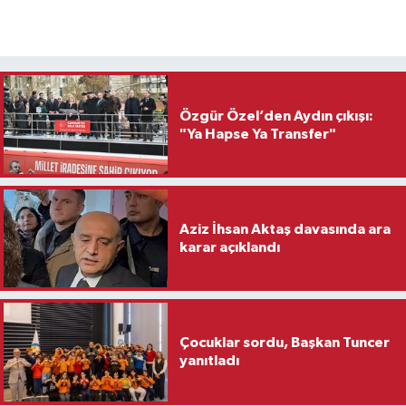
Özgür Özel’den Aydın çıkışı:
"Ya Hapse Ya Transfer"
Aziz İhsan Aktaş davasında ara
karar açıklandı
Çocuklar sordu, Başkan Tuncer
yanıtladı