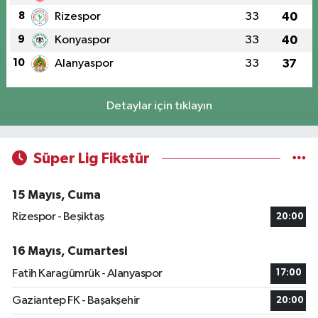
8
Rizespor
33
40
9
Konyaspor
33
40
10
Alanyaspor
33
37
Detaylar için tıklayın
Süper Lig Fikstür
15 Mayıs, Cuma
Rizespor - Beşiktaş
20:00
16 Mayıs, Cumartesi
Fatih Karagümrük - Alanyaspor
17:00
Gaziantep FK - Başakşehir
20:00