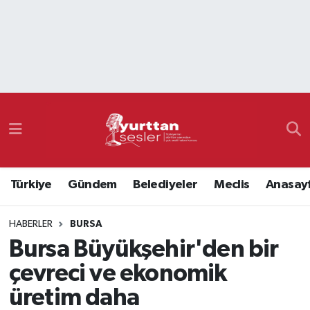
Nöbetçi Eczaneler
Hava Durumu
Namaz Vakitleri
Trafik Durumu
Türkiye
Gündem
Belediyeler
Meclis
Anasay
Süper Lig Puan Durumu ve Fikstür
HABERLER
BURSA
Tüm Manşetler
Bursa Büyükşehir'den bir
Son Dakika Haberleri
çevreci ve ekonomik
üretim daha
Haber Arşivi