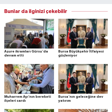
Bunlar da ilginizi çekebilir
Aşure ikramları Gürsu'da
Bursa Büyükşehir İtfaiyesi
devam etti
güçleniyor
Muharrem Ayı’nın bereketi
Bursa'nın geleceğine dev
ilçeleri sardı
yatırım