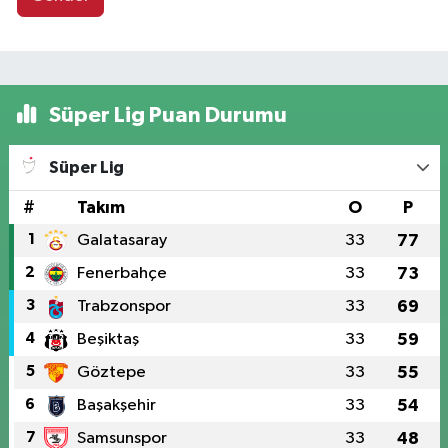
Süper Lig Puan Durumu
Süper Lig
#
Takım
O
P
1
Galatasaray
33
77
2
Fenerbahçe
33
73
3
Trabzonspor
33
69
4
Beşiktaş
33
59
5
Göztepe
33
55
6
Başakşehir
33
54
7
Samsunspor
33
48