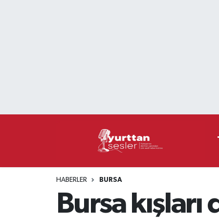
Nöbetçi Eczaneler
Hava Durumu
Namaz Vakitleri
Trafik Durumu
Süper Lig Puan Durumu ve Fikstür
Tüm Manşetler
HABERLER
BURSA
Son Dakika Haberleri
Bursa kışları
Haber Arşivi