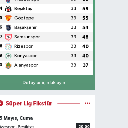
4
Beşiktaş
33
59
5
Göztepe
33
55
6
Başakşehir
33
54
7
Samsunspor
33
48
8
Rizespor
33
40
9
Konyaspor
33
40
0
Alanyaspor
33
37
Detaylar için tıklayın
Süper Lig Fikstür
5 Mayıs, Cuma
izespor - Beşiktaş
20:00