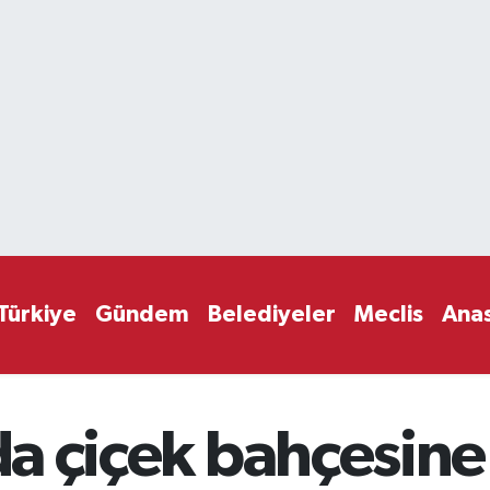
Türkiye
Gündem
Belediyeler
Meclis
Ana
 da çiçek bahçesi