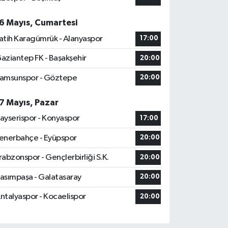
6 Mayıs, Cumartesi
atih Karagümrük - Alanyaspor
17:00
aziantep FK - Başakşehir
20:00
amsunspor - Göztepe
20:00
7 Mayıs, Pazar
ayserispor - Konyaspor
17:00
enerbahçe - Eyüpspor
20:00
rabzonspor - Gençlerbirliği S.K.
20:00
asımpaşa - Galatasaray
20:00
ntalyaspor - Kocaelispor
20:00