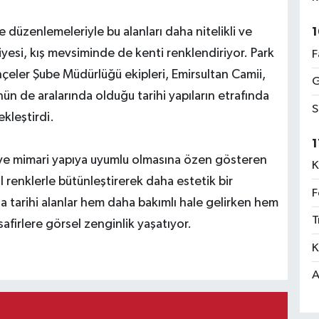
 düzenlemeleriyle bu alanları daha nitelikli ve
1
iyesi, kış mevsiminde de kenti renklendiriyor. Park
F
hçeler Şube Müdürlüğü ekipleri, Emirsultan Camii,
G
ün de aralarında olduğu tarihi yapıların etrafında
S
kleştirdi.
1
ına ve mimari yapıya uyumlu olmasına özen gösteren
K
 renklerle bütünleştirerek daha estetik bir
F
 tarihi alanlar hem daha bakımlı hale gelirken hem
T
afirlere görsel zenginlik yaşatıyor.
K
A