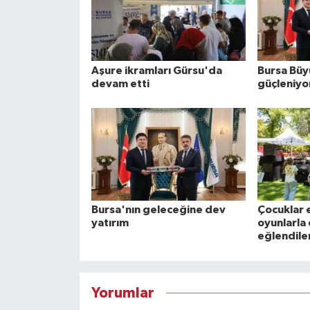
Aşure ikramları Gürsu'da
Bursa Büyü
devam etti
güçleniyo
Bursa'nın geleceğine dev
Çocuklar
yatırım
oyunlarla
eğlendile
Yorumlar