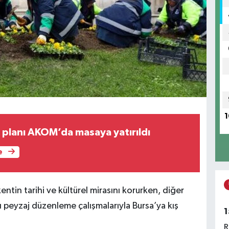
1
t planı AKOM’da masaya yatırıldı
e
entin tarihi ve kültürel mirasını korurken, diğer
ğı peyzaj düzenleme çalışmalarıyla Bursa’ya kış
1
R