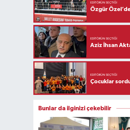
EDITÖRÜN SEÇTIĞI
Özgür Özel’den
EDITÖRÜN SEÇTIĞI
Aziz İhsan Akt
EDITÖRÜN SEÇTIĞI
Çocuklar sordu
Bunlar da ilginizi çekebilir