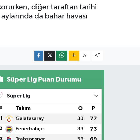
korurken, diğer taraftan tarihi
ş aylarında da bahar havası
-
+
A
A
Süper Lig Puan Durumu
Süper Lig
#
Takım
O
P
1
Galatasaray
33
77
2
Fenerbahçe
33
73
3
Trabzonspor
33
69