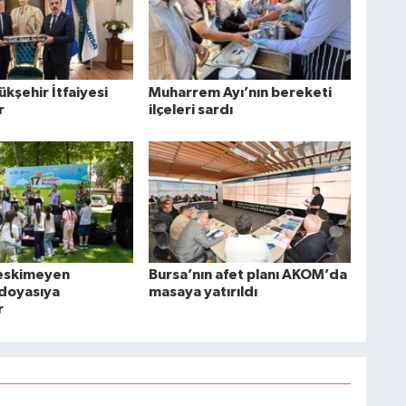
kşehir İtfaiyesi
Muharrem Ayı’nın bereketi
r
ilçeleri sardı
 eskimeyen
Bursa’nın afet planı AKOM’da
 doyasıya
masaya yatırıldı
r