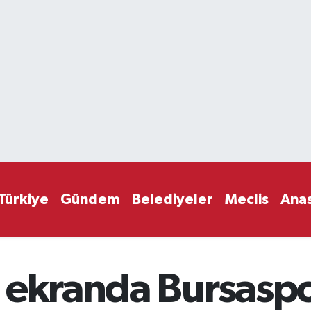
Türkiye
Gündem
Belediyeler
Meclis
Ana
 ekranda Bursaspo