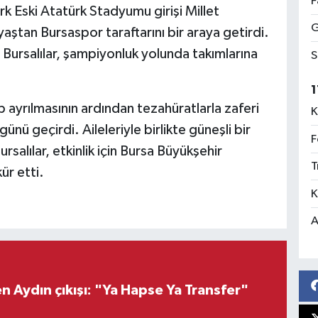
F
rk Eski Atatürk Stadyumu girişi Millet
G
ştan Bursaspor taraftarını bir araya getirdi.
Bursalılar, şampiyonluk yolunda takımlarına
S
1
 ayrılmasının ardından tezahüratlarla zaferi
K
ünü geçirdi. Aileleriyle birlikte güneşli bir
F
alılar, etkinlik için Bursa Büyükşehir
T
ür etti.
K
A
 Aydın çıkışı: "Ya Hapse Ya Transfer"