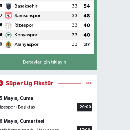
6
Başakşehir
33
54
7
Samsunspor
33
48
8
Rizespor
33
40
9
Konyaspor
33
40
0
Alanyaspor
33
37
Detaylar için tıklayın
Süper Lig Fikstür
5 Mayıs, Cuma
izespor - Beşiktaş
20:00
6 Mayıs, Cumartesi