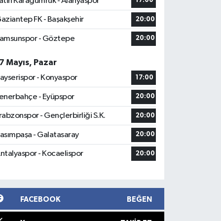
atih Karagümrük - Alanyaspor
17:00
aziantep FK - Başakşehir
20:00
amsunspor - Göztepe
20:00
7 Mayıs, Pazar
ayserispor - Konyaspor
17:00
enerbahçe - Eyüpspor
20:00
rabzonspor - Gençlerbirliği S.K.
20:00
asımpaşa - Galatasaray
20:00
ntalyaspor - Kocaelispor
20:00
FACEBOOK
BEĞEN