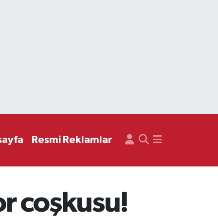
sayfa
Resmi Reklamlar
r coşkusu!