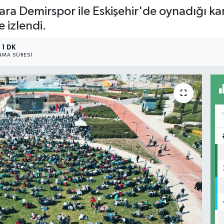
ara Demirspor ile Eskişehir'de oynadığı k
e izlendi.
1 DK
MA SÜRESI