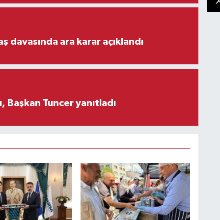
aş davasında ara karar açıklandı
, Başkan Tuncer yanıtladı