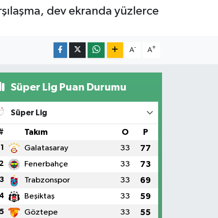
arşılaşma, dev ekranda yüzlerce
-
+
A
A
Süper Lig Puan Durumu
Süper Lig
#
Takım
O
P
1
Galatasaray
33
77
2
Fenerbahçe
33
73
3
Trabzonspor
33
69
4
Beşiktaş
33
59
5
Göztepe
33
55