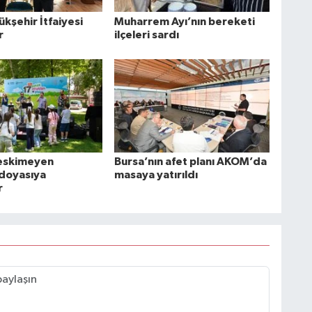
kşehir İtfaiyesi
Muharrem Ayı’nın bereketi
r
ilçeleri sardı
 eskimeyen
Bursa’nın afet planı AKOM’da
 doyasıya
masaya yatırıldı
r