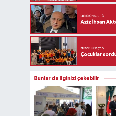
EDITÖRÜN SEÇTIĞI
Aziz İhsan Akt
EDITÖRÜN SEÇTIĞI
Çocuklar sordu
Bunlar da ilginizi çekebilir