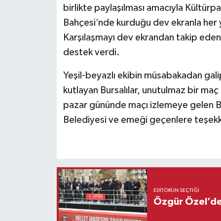
birlikte paylaşılması amacıyla Kültürpa
Bahçesi’nde kurduğu dev ekranla her ya
Karşılaşmayı dev ekrandan takip eden 
destek verdi.
Yeşil-beyazlı ekibin müsabakadan galip
kutlayan Bursalılar, unutulmaz bir maç g
pazar gününde maçı izlemeye gelen Burs
Belediyesi ve emeği geçenlere teşekk
EDITÖRÜN SEÇTIĞI
Özgür Özel’den