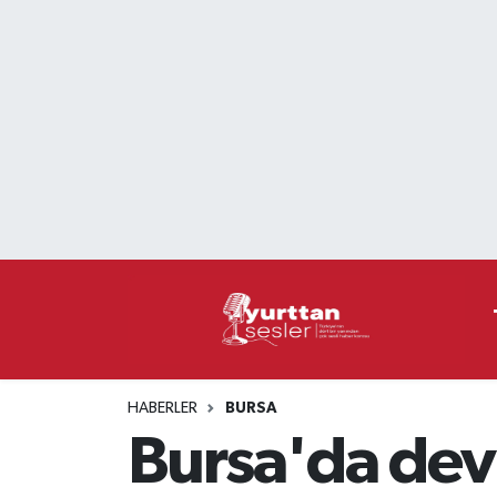
Nöbetçi Eczaneler
Hava Durumu
Namaz Vakitleri
Trafik Durumu
Süper Lig Puan Durumu ve Fikstür
Tüm Manşetler
HABERLER
BURSA
Son Dakika Haberleri
Bursa'da dev
Haber Arşivi