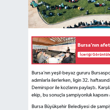
Bursa’nın afe
İçeriği Görüntül
Bursa’nın yeşil-beyaz gururu Bursasp
adımlarla ilerlerken, ligin 32. haftas
Demirspor ile kozlarını paylaştı. Karşıl
ekip, bu sonuçla şampiyonluk kapısını 
Bursa Büyükşehir Belediyesi de şampi