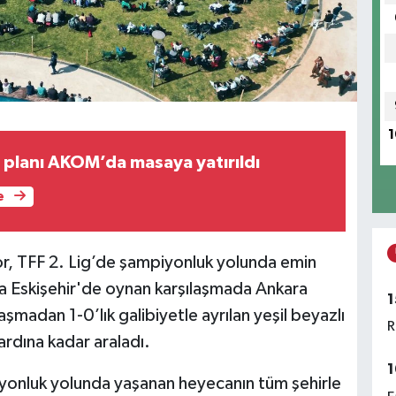
1
t planı AKOM’da masaya yatırıldı
e
or, TFF 2. Lig’de şampiyonluk yolunda emin
ında Eskişehir'de oynan karşılaşmada Ankara
1
aşmadan 1-0’lık galibiyetle ayrılan yeşil beyazlı
R
ardına kadar araladı.
1
yonluk yolunda yaşanan heyecanın tüm şehirle