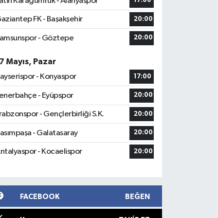
atih Karagümrük - Alanyaspor
17:00
aziantep FK - Başakşehir
20:00
amsunspor - Göztepe
20:00
7 Mayıs, Pazar
ayserispor - Konyaspor
17:00
enerbahçe - Eyüpspor
20:00
rabzonspor - Gençlerbirliği S.K.
20:00
asımpaşa - Galatasaray
20:00
ntalyaspor - Kocaelispor
20:00
FACEBOOK
BEĞEN