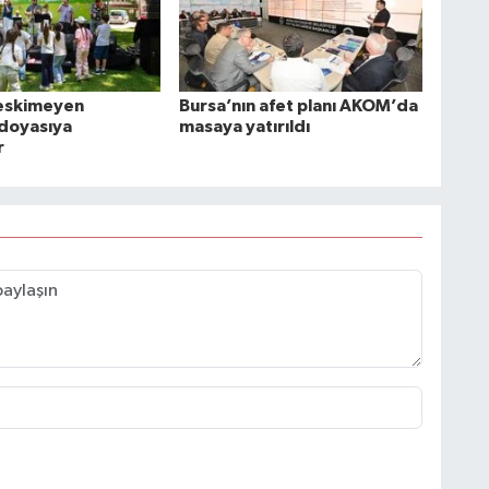
 eskimeyen
Bursa’nın afet planı AKOM’da
 doyasıya
masaya yatırıldı
r