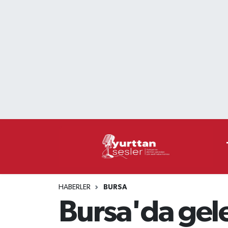
Nöbetçi Eczaneler
Hava Durumu
Namaz Vakitleri
Trafik Durumu
Süper Lig Puan Durumu ve Fikstür
Tüm Manşetler
HABERLER
BURSA
Son Dakika Haberleri
Bursa'da gele
Haber Arşivi