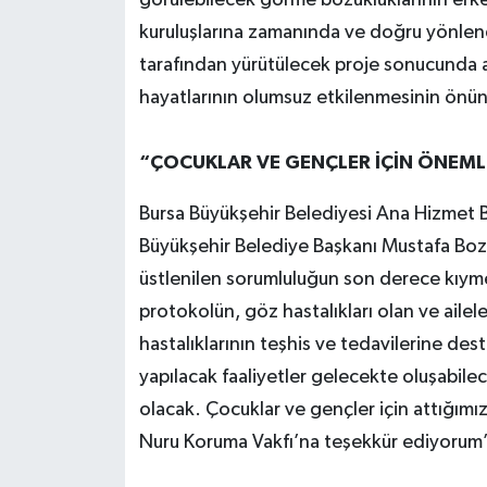
görülebilecek görme bozukluklarının erken 
kuruluşlarına zamanında ve doğru yönlen
tarafından yürütülecek proje sonucunda ail
hayatlarının olumsuz etkilenmesinin önü
“ÇOCUKLAR VE GENÇLER İÇİN ÖNEMLİ
Bursa Büyükşehir Belediyesi Ana Hizmet 
Büyükşehir Belediye Başkanı Mustafa Bozbe
üstlenilen sorumluluğun son derece kıyme
protokolün, göz hastalıkları olan ve ailel
hastalıklarının teşhis ve tedavilerine des
yapılacak faaliyetler gelecekte oluşabilec
olacak. Çocuklar ve gençler için attığımı
Nuru Koruma Vakfı’na teşekkür ediyorum