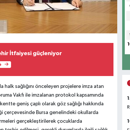
1
ir İtfaiyesi güçleniyor
e
da halk sağlığını önceleyen projelere imza atan
oruma Vakfı ile imzalanan protokol kapsamında
1
 kentte geniş çaplı olarak göz sağlığı hakkında
R
liği çerçevesinde Bursa genelindeki okullarda
irmeleri gerçekleştirilerek çocuklarda
1