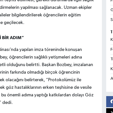
teşhis edilmesi, gerekli durumlarda ilgili sağlık
F
dirmelerin yapılması sağlanacak. Uzman ekipler
G
eler bilgilendirilerek öğrencilerin eğitim
S
ne geçilecek.
1
 BİR ADIM”
K
F
Binası’nda yapılan imza töreninde konuşan
y, öğrencilerin sağlıklı yetişmeleri adına
T
tli olduğunu belirtti. Başkan Bozbey, imzalanan
K
erinin farkında olmadığı birçok öğrencinin
A
tek olacağını belirterek, “Protokolümüz ile
ek göz hastalıklarının erken teşhisine de vesile
z bu önemli adıma yaptığı katkılardan dolayı Göz
” dedi.