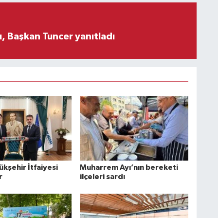
, Başkan Tuncer yanıtladı
kşehir İtfaiyesi
Muharrem Ayı’nın bereketi
r
ilçeleri sardı