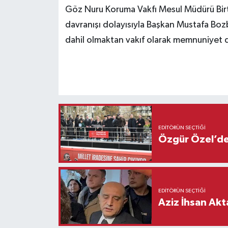
Göz Nuru Koruma Vakfı Mesul Müdürü Birt
davranışı dolayısıyla Başkan Mustafa Bozb
dahil olmaktan vakıf olarak memnuniyet du
EDITÖRÜN SEÇTIĞI
Özgür Özel’den
EDITÖRÜN SEÇTIĞI
Aziz İhsan Akt