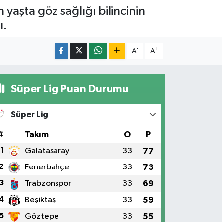
 yaşta göz sağlığı bilincinin
ı.
-
+
A
A
Süper Lig Puan Durumu
Süper Lig
#
Takım
O
P
1
Galatasaray
33
77
2
Fenerbahçe
33
73
3
Trabzonspor
33
69
4
Beşiktaş
33
59
5
Göztepe
33
55