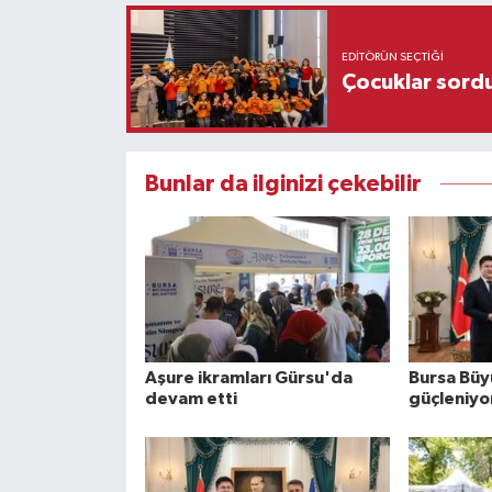
EDITÖRÜN SEÇTIĞI
Çocuklar sordu
Bunlar da ilginizi çekebilir
Aşure ikramları Gürsu'da
Bursa Büyü
devam etti
güçleniyo