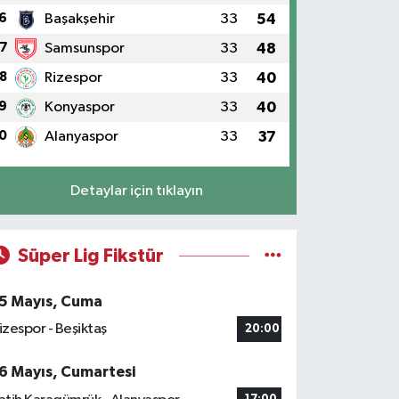
6
Başakşehir
33
54
7
Samsunspor
33
48
8
Rizespor
33
40
9
Konyaspor
33
40
0
Alanyaspor
33
37
Detaylar için tıklayın
Süper Lig Fikstür
5 Mayıs, Cuma
izespor - Beşiktaş
20:00
6 Mayıs, Cumartesi