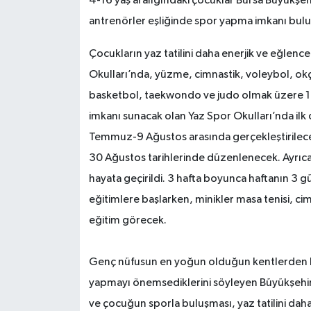
4-16 yaş aralığındaki çocuklar Bursa Büyükşeh
antrenörler eşliğinde spor yapma imkanı bulu
Çocukların yaz tatilini daha enerjik ve eğlenc
Okulları’nda, yüzme, cimnastik, voleybol, okçu
basketbol, taekwondo ve judo olmak üzere 12 f
imkanı sunacak olan Yaz Spor Okulları’nda i
Temmuz-9 Ağustos arasında gerçekleştirilece
30 Ağustos tarihlerinde düzenlenecek. Ayrıca 
hayata geçirildi. 3 hafta boyunca haftanın 
eğitimlere başlarken, minikler masa tenisi, ci
eğitim görecek.
Genç nüfusun en yoğun olduğun kentlerden bir
yapmayı önemsediklerini söyleyen Büyükşehir
ve çocuğun sporla buluşması, yaz tatilini daha