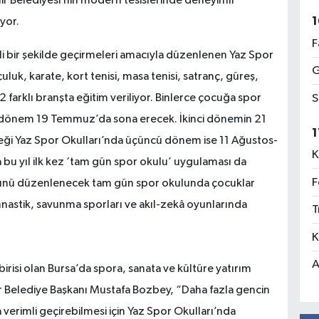
ir Belediyesi’nin modern tesislerinde deneyimli
1
yor.
F
eli bir şekilde geçirmeleri amacıyla düzenlenen Yaz Spor
G
luk, karate, kort tenisi, masa tenisi, satranç, güreş,
S
arklı branşta eğitim veriliyor. Binlerce çocuğa spor
lk dönem 19 Temmuz’da sona erecek. İkinci dönemin 21
1
ği Yaz Spor Okulları’nda üçüncü dönem ise 11 Ağustos-
K
bu yıl ilk kez ‘tam gün spor okulu’ uygulaması da
F
3 günü düzenlenecek tam gün spor okulunda çocuklar
mnastik, savunma sporları ve akıl-zekâ oyunlarında
T
K
A
isi olan Bursa’da spora, sanata ve kültüre yatırım
 Belediye Başkanı Mustafa Bozbey, “Daha fazla gencin
 verimli geçirebilmesi için Yaz Spor Okulları’nda