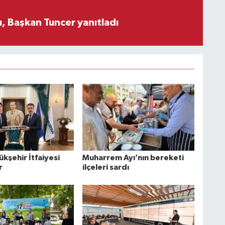
, Başkan Tuncer yanıtladı
kşehir İtfaiyesi
Muharrem Ayı’nın bereketi
r
ilçeleri sardı