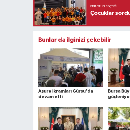
EDITÖRÜN SEÇTIĞI
Çocuklar sordu
Bunlar da ilginizi çekebilir
Aşure ikramları Gürsu'da
Bursa Büyü
devam etti
güçleniyo