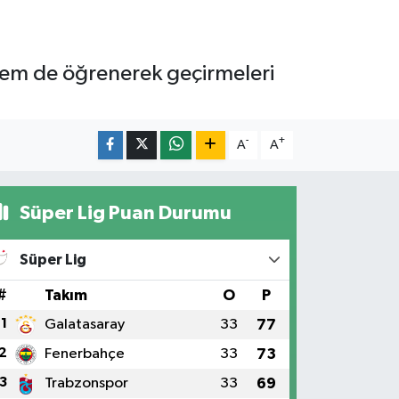
 hem de öğrenerek geçirmeleri
-
+
A
A
Süper Lig Puan Durumu
Süper Lig
#
Takım
O
P
1
Galatasaray
33
77
2
Fenerbahçe
33
73
3
Trabzonspor
33
69