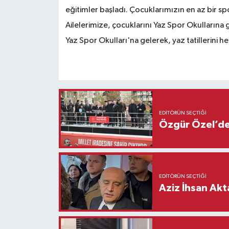
eğitimler başladı. Çocuklarımızın en az bir sp
Ailelerimize, çocuklarını Yaz Spor Okullarına
Yaz Spor Okulları'na gelerek, yaz tatillerin
EDITÖRÜN SEÇTIĞI
Özgür Özel’den
EDITÖRÜN SEÇTIĞI
Aziz İhsan Akt