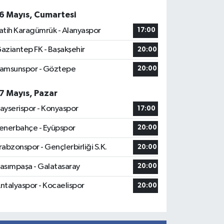
6 Mayıs, Cumartesi
atih Karagümrük - Alanyaspor
17:00
aziantep FK - Başakşehir
20:00
amsunspor - Göztepe
20:00
7 Mayıs, Pazar
ayserispor - Konyaspor
17:00
enerbahçe - Eyüpspor
20:00
rabzonspor - Gençlerbirliği S.K.
20:00
asımpaşa - Galatasaray
20:00
ntalyaspor - Kocaelispor
20:00