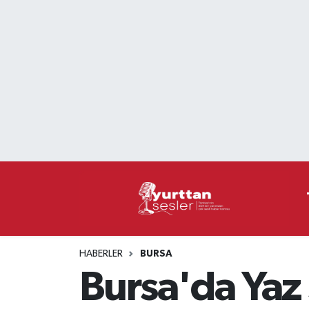
Nöbetçi Eczaneler
Hava Durumu
Namaz Vakitleri
Trafik Durumu
Süper Lig Puan Durumu ve Fikstür
Tüm Manşetler
HABERLER
BURSA
Son Dakika Haberleri
Bursa'da Yaz 
Haber Arşivi