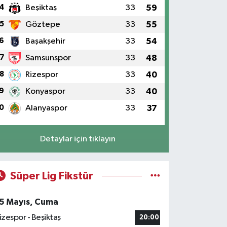
4
Beşiktaş
33
59
5
Göztepe
33
55
6
Başakşehir
33
54
7
Samsunspor
33
48
8
Rizespor
33
40
9
Konyaspor
33
40
0
Alanyaspor
33
37
Detaylar için tıklayın
Süper Lig Fikstür
5 Mayıs, Cuma
izespor - Beşiktaş
20:00