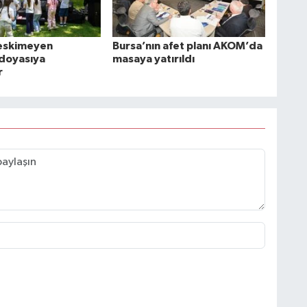
 eskimeyen
Bursa’nın afet planı AKOM’da
 doyasıya
masaya yatırıldı
r