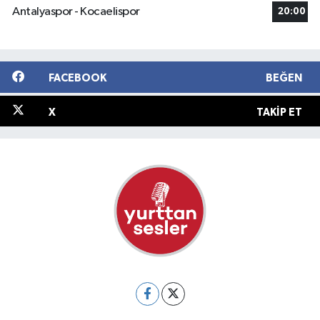
Antalyaspor - Kocaelispor
20:00
FACEBOOK
BEĞEN
X
TAKIP ET