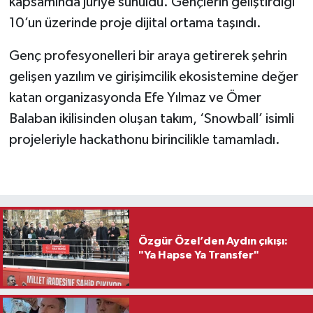
kapsamında jüriye sunuldu. Gençlerin geliştirdiği
10’un üzerinde proje dijital ortama taşındı.
Genç profesyonelleri bir araya getirerek şehrin
gelişen yazılım ve girişimcilik ekosistemine değer
katan organizasyonda Efe Yılmaz ve Ömer
Balaban ikilisinden oluşan takım, ‘Snowball’ isimli
projeleriyle hackathonu birincilikle tamamladı.
Özgür Özel’den Aydın çıkışı:
"Ya Hapse Ya Transfer"