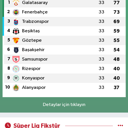
1
Galatasaray
33
77
2
Fenerbahçe
33
73
3
Trabzonspor
33
69
4
Beşiktaş
33
59
5
Göztepe
33
55
6
Başakşehir
33
54
7
Samsunspor
33
48
8
Rizespor
33
40
9
Konyaspor
33
40
10
Alanyaspor
33
37
Detaylar için tıklayın
Süper Lig Fikstür