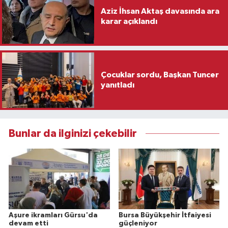
Aziz İhsan Aktaş davasında ara
karar açıklandı
Çocuklar sordu, Başkan Tuncer
yanıtladı
Bunlar da ilginizi çekebilir
Aşure ikramları Gürsu'da
Bursa Büyükşehir İtfaiyesi
devam etti
güçleniyor