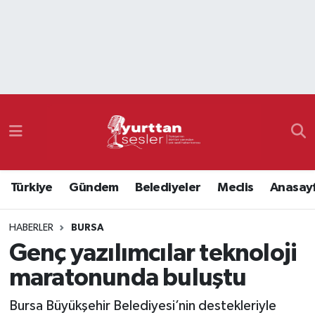
Nöbetçi Eczaneler
Hava Durumu
Namaz Vakitleri
Trafik Durumu
Türkiye
Gündem
Belediyeler
Meclis
Anasay
Süper Lig Puan Durumu ve Fikstür
HABERLER
BURSA
Tüm Manşetler
Genç yazılımcılar teknoloji
Son Dakika Haberleri
maratonunda buluştu
Haber Arşivi
Bursa Büyükşehir Belediyesi’nin destekleriyle