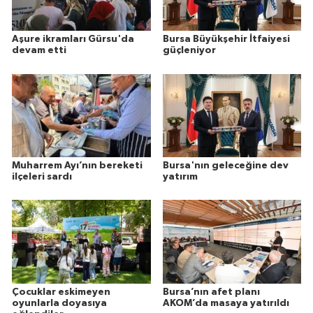
Aşure ikramları Gürsu'da
Bursa Büyükşehir İtfaiyesi
devam etti
güçleniyor
Muharrem Ayı’nın bereketi
Bursa'nın geleceğine dev
ilçeleri sardı
yatırım
Çocuklar eskimeyen
Bursa’nın afet planı
oyunlarla doyasıya
AKOM’da masaya yatırıldı