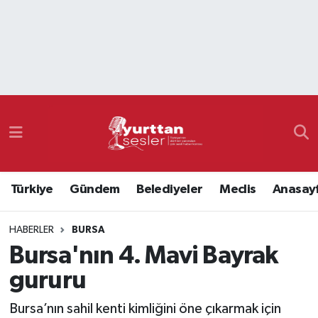
Nöbetçi Eczaneler
Hava Durumu
Namaz Vakitleri
Trafik Durumu
Türkiye
Gündem
Belediyeler
Meclis
Anasay
Süper Lig Puan Durumu ve Fikstür
HABERLER
BURSA
Tüm Manşetler
Bursa'nın 4. Mavi Bayrak
Son Dakika Haberleri
gururu
Haber Arşivi
Bursa’nın sahil kenti kimliğini öne çıkarmak için