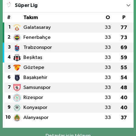
Süper Lig
#
Takım
O
P
1
Galatasaray
33
77
2
Fenerbahçe
33
73
3
Trabzonspor
33
69
4
Beşiktaş
33
59
5
Göztepe
33
55
6
Başakşehir
33
54
7
Samsunspor
33
48
8
Rizespor
33
40
9
Konyaspor
33
40
10
Alanyaspor
33
37
Detaylar için tıklayın