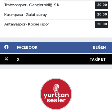
Trabzonspor - Gençlerbirliği S.K.
20:00
Kasımpaşa - Galatasaray
20:00
Antalyaspor - Kocaelispor
20:00
FACEBOOK
BEĞEN
X
TAKIP ET