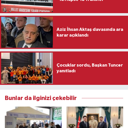
Aziz İhsan Aktaş davasında ara
karar açıklandı
Çocuklar sordu, Başkan Tuncer
yanıtladı
Bunlar da ilginizi çekebilir