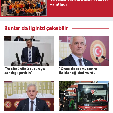
yanıtladı
Bunlar da ilginizi çekebilir
"Ya sözünüzü tutun ya
"Önce deprem, sonra
sandığı getirin"
iktidar eğitimi vurdu"