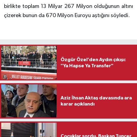
birlikte toplam 13 Milyar 267 Milyon olduğunun altını
çizerek bunun da 670 Milyon Euroyu aştığını söyledi.
Özgür Özel’den Aydın çıkışı:
"Ya Hapse Ya Transfer"
Aziz İhsan Aktaş davasında ara
karar açıklandı
Çocuklar sordu, Başkan Tuncer