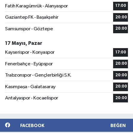
Fatih Karagümrük - Alanyaspor
17:00
Gaziantep FK - Başakşehir
20:00
Samsunspor - Göztepe
20:00
17 Mayıs, Pazar
Kayserispor - Konyaspor
17:00
Fenerbahçe - Eyüpspor
20:00
Trabzonspor - Gençlerbirliği S.K.
20:00
Kasımpaşa - Galatasaray
20:00
Antalyaspor - Kocaelispor
20:00
FACEBOOK
BEĞEN