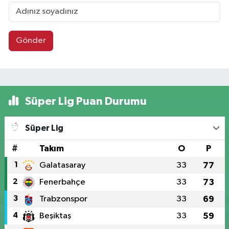
Gönder
Süper Lig Puan Durumu
Süper Lig
#
Takım
O
P
1
Galatasaray
33
77
2
Fenerbahçe
33
73
3
Trabzonspor
33
69
4
Beşiktaş
33
59