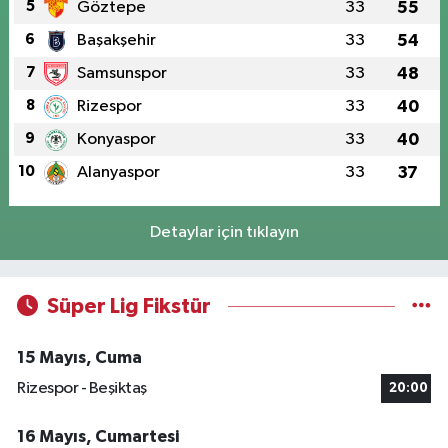
5
Göztepe
33
55
6
Başakşehir
33
54
7
Samsunspor
33
48
8
Rizespor
33
40
9
Konyaspor
33
40
10
Alanyaspor
33
37
Detaylar için tıklayın
Süper Lig Fikstür
15 Mayıs, Cuma
Rizespor - Beşiktaş
20:00
16 Mayıs, Cumartesi