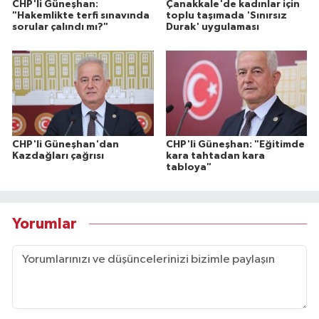
CHP'li Güneşhan:
Çanakkale'de kadınlar için
"Hakemlikte terfi sınavında
toplu taşımada 'Sınırsız
sorular çalındı mı?"
Durak' uygulaması
CHP'li Güneşhan'dan
CHP'li Güneşhan: "Eğitimde
Kazdağları çağrısı
kara tahtadan kara
tabloya"
Yorumlar