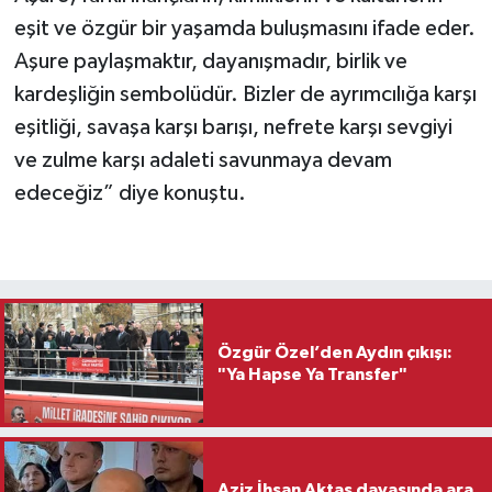
eşit ve özgür bir yaşamda buluşmasını ifade eder.
Aşure paylaşmaktır, dayanışmadır, birlik ve
kardeşliğin sembolüdür. Bizler de ayrımcılığa karşı
eşitliği, savaşa karşı barışı, nefrete karşı sevgiyi
ve zulme karşı adaleti savunmaya devam
edeceğiz” diye konuştu.
Özgür Özel’den Aydın çıkışı:
"Ya Hapse Ya Transfer"
Aziz İhsan Aktaş davasında ara