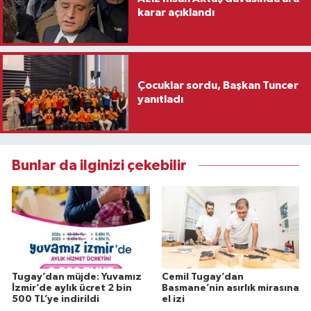
karar açıklandı
Çocuklar sordu, Başkan Tuncer
yanıtladı
Bunlar da ilginizi çekebilir
Tugay’dan müjde: Yuvamız
Cemil Tugay’dan
İzmir’de aylık ücret 2 bin
Basmane’nin asırlık mirasına
500 TL’ye indirildi
el izi