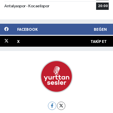
Antalyaspor - Kocaelispor
20:00
FACEBOOK
BEĞEN
X
TAKIP ET