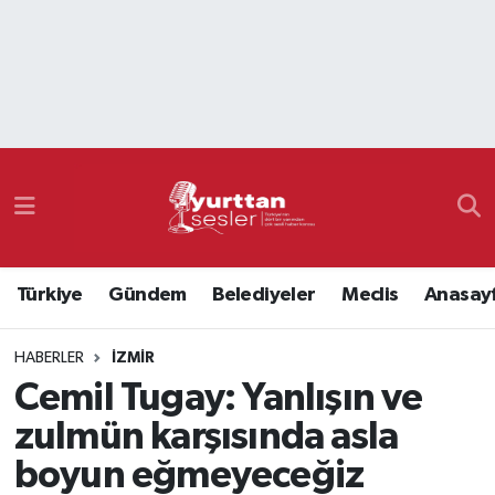
Nöbetçi Eczaneler
Hava Durumu
Namaz Vakitleri
Trafik Durumu
Türkiye
Gündem
Belediyeler
Meclis
Anasay
Süper Lig Puan Durumu ve Fikstür
HABERLER
İZMIR
Tüm Manşetler
Cemil Tugay: Yanlışın ve
Son Dakika Haberleri
zulmün karşısında asla
boyun eğmeyeceğiz
Haber Arşivi