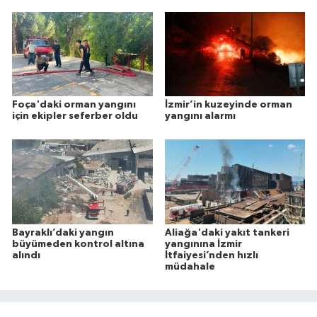
Foça'daki orman yangını
İzmir’in kuzeyinde orman
için ekipler seferber oldu
yangını alarmı
Bayraklı’daki yangın
Aliağa'daki yakıt tankeri
büyümeden kontrol altına
yangınına İzmir
alındı
İtfaiyesi’nden hızlı
müdahale