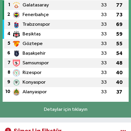
1
Galatasaray
33
77
2
Fenerbahçe
33
73
3
Trabzonspor
33
69
4
Beşiktaş
33
59
5
Göztepe
33
55
6
Başakşehir
33
54
7
Samsunspor
33
48
8
Rizespor
33
40
9
Konyaspor
33
40
10
Alanyaspor
33
37
Detaylar için tıklayın