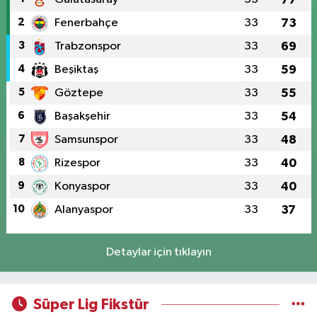
2
Fenerbahçe
33
73
3
Trabzonspor
33
69
4
Beşiktaş
33
59
5
Göztepe
33
55
6
Başakşehir
33
54
7
Samsunspor
33
48
8
Rizespor
33
40
9
Konyaspor
33
40
10
Alanyaspor
33
37
Detaylar için tıklayın
Süper Lig Fikstür