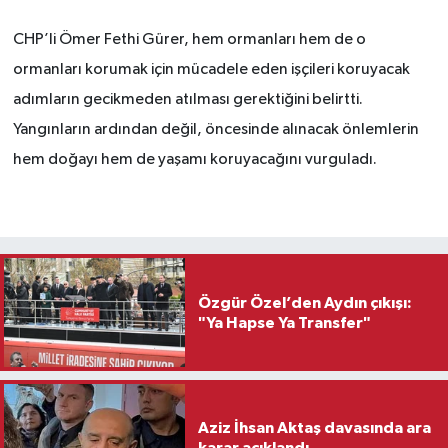
CHP’li Ömer Fethi Gürer, hem ormanları hem de o
ormanları korumak için mücadele eden işçileri koruyacak
adımların gecikmeden atılması gerektiğini belirtti.
Yangınların ardından değil, öncesinde alınacak önlemlerin
hem doğayı hem de yaşamı koruyacağını vurguladı.
Özgür Özel’den Aydın çıkışı:
"Ya Hapse Ya Transfer"
Aziz İhsan Aktaş davasında ara
karar açıklandı