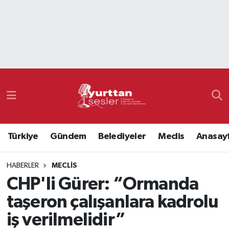
Nöbetçi Eczaneler
Hava Durumu
Namaz Vakitleri
Trafik Durumu
Türkiye
Gündem
Belediyeler
Meclis
Anasay
Süper Lig Puan Durumu ve Fikstür
HABERLER
MECLIS
Tüm Manşetler
CHP'li Gürer: “Ormanda
Son Dakika Haberleri
taşeron çalışanlara kadrolu
iş verilmelidir”
Haber Arşivi