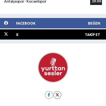
Antalyaspor - Kocaelispor
20:00
FACEBOOK
BEĞEN
X
TAKIP ET