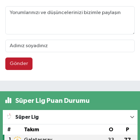
Gönder
Süper Lig Puan Durumu
Süper Lig
#
Takım
O
P
1
Galatasaray
33
77