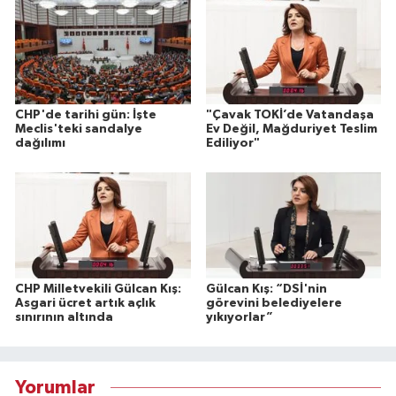
CHP'de tarihi gün: İşte
"Çavak TOKİ’de Vatandaşa
Meclis'teki sandalye
Ev Değil, Mağduriyet Teslim
dağılımı
Ediliyor"
CHP Milletvekili Gülcan Kış:
Gülcan Kış: “DSİ'nin
Asgari ücret artık açlık
görevini belediyelere
sınırının altında
yıkıyorlar”
Yorumlar