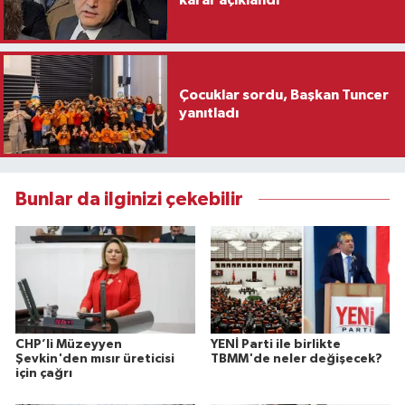
Çocuklar sordu, Başkan Tuncer
yanıtladı
Bunlar da ilginizi çekebilir
CHP’li Müzeyyen
YENİ Parti ile birlikte
Şevkin'den mısır üreticisi
TBMM'de neler değişecek?
için çağrı