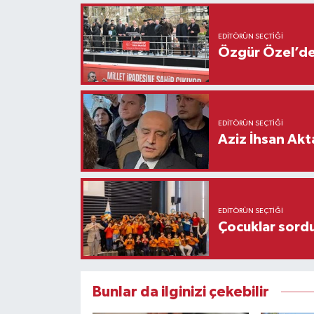
EDITÖRÜN SEÇTIĞI
Özgür Özel’den
EDITÖRÜN SEÇTIĞI
Aziz İhsan Akt
EDITÖRÜN SEÇTIĞI
Çocuklar sordu
Bunlar da ilginizi çekebilir