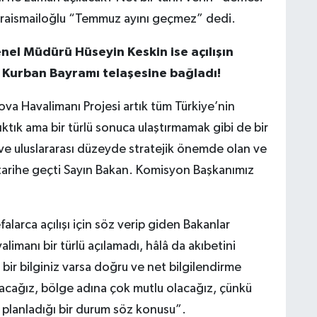
araismailoğlu “Temmuz ayını geçmez” dedi.
nel Müdürü Hüseyin Keskin ise açılışın
 Kurban Bayramı telaşesine bağladı!
va Havalimanı Projesi artık tüm Türkiye’nin
ık ama bir türlü sonuca ulaştırmamak gibi de bir
 ve uluslararası düzeyde stratejik önemde olan ve
a tarihe geçti Sayın Bakan. Komisyon Başkanımız
larca açılışı için söz verip giden Bakanlar
limanı bir türlü açılamadı, hâlâ da akıbetini
bir bilginiz varsa doğru ve net bilgilendirme
lacağız, bölge adına çok mutlu olacağız, çünkü
e planladığı bir durum söz konusu”.