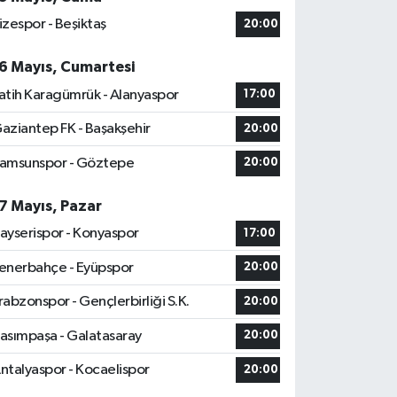
izespor - Beşiktaş
20:00
6 Mayıs, Cumartesi
atih Karagümrük - Alanyaspor
17:00
aziantep FK - Başakşehir
20:00
amsunspor - Göztepe
20:00
7 Mayıs, Pazar
ayserispor - Konyaspor
17:00
enerbahçe - Eyüpspor
20:00
rabzonspor - Gençlerbirliği S.K.
20:00
asımpaşa - Galatasaray
20:00
ntalyaspor - Kocaelispor
20:00