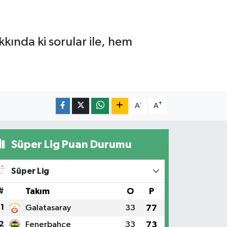
kkında ki sorular ile, hem
-
+
A
A
Süper Lig Puan Durumu
Süper Lig
#
Takım
O
P
1
Galatasaray
33
77
2
Fenerbahçe
33
73