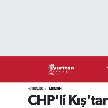
Nöbetçi Eczaneler
Hava Durumu
Namaz Vakitleri
Trafik Durumu
Süper Lig Puan Durumu ve Fikstür
Tüm Manşetler
HABERLER
MERSIN
Son Dakika Haberleri
CHP'li Kış'ta
Haber Arşivi