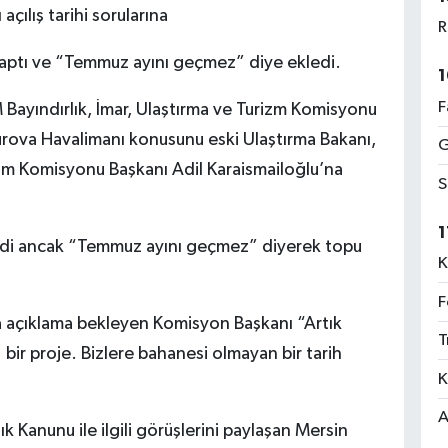
 açılış tarihi sorularına
R
aptı ve “Temmuz ayını geçmez” diye ekledi.
1
F
 Bayındırlık, İmar, Ulaştırma ve Turizm Komisyonu
kurova Havalimanı konusunu eski Ulaştırma Bakanı,
G
izm Komisyonu Başkanı Adil Karaismailoğlu’na
S
1
emedi ancak “Temmuz ayını geçmez” diyerek topu
K
F
açıklama bekleyen Komisyon Başkanı “Artık
T
r proje. Bizlere bahanesi olmayan bir tarih
K
A
k Kanunu ile ilgili görüşlerini paylaşan Mersin