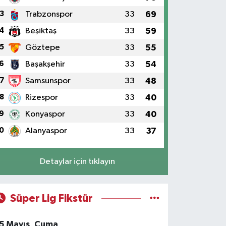
3
Trabzonspor
33
69
4
Beşiktaş
33
59
5
Göztepe
33
55
6
Başakşehir
33
54
7
Samsunspor
33
48
8
Rizespor
33
40
9
Konyaspor
33
40
0
Alanyaspor
33
37
Detaylar için tıklayın
Süper Lig Fikstür
5 Mayıs, Cuma