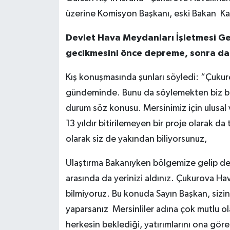
üzerine Komisyon Başkanı, eski Bakan K
Devlet Hava Meydanları İşletmesi Ge
gecikmesini önce depreme, sonra da
Kış konuşmasında şunları söyledi: “Çukuro
gündeminde. Bunu da söylemekten biz bıkt
durum söz konusu. Mersinimiz için ulusal
13 yıldır bitirilemeyen bir proje olarak d
olarak siz de yakından biliyorsunuz,
Ulaştırma Bakanıyken bölgemize gelip defa
arasında da yerinizi aldınız. Çukurova Hava
bilmiyoruz. Bu konuda Sayın Başkan, sizin 
yaparsanız Mersinliler adına çok mutlu o
herkesin beklediği, yatırımlarını ona gör