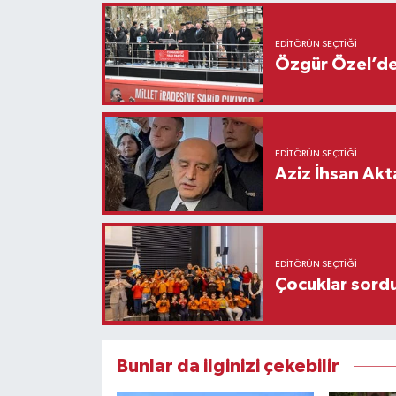
EDITÖRÜN SEÇTIĞI
Özgür Özel’den
EDITÖRÜN SEÇTIĞI
Aziz İhsan Akt
EDITÖRÜN SEÇTIĞI
Çocuklar sordu
Bunlar da ilginizi çekebilir