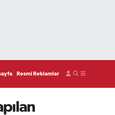
sayfa
Resmi Reklamlar
apılan