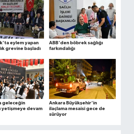
k'ta eylem yapan
ABB'den böbrek sağlığı
lık grevine başladı
farkındalığı
 geleceğin
Ankara Büyükşehir'in
rı yetişmeye devam
ilaçlama mesaisi gece de
sürüyor