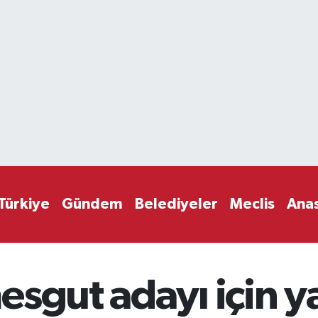
Türkiye
Gündem
Belediyeler
Meclis
Ana
sgut adayı için y