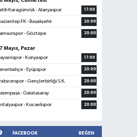
6 Mayıs, Cumartesi
atih Karagümrük - Alanyaspor
17:00
aziantep FK - Başakşehir
20:00
amsunspor - Göztepe
20:00
7 Mayıs, Pazar
ayserispor - Konyaspor
17:00
enerbahçe - Eyüpspor
20:00
rabzonspor - Gençlerbirliği S.K.
20:00
asımpaşa - Galatasaray
20:00
ntalyaspor - Kocaelispor
20:00
FACEBOOK
BEĞEN