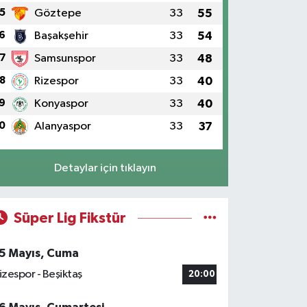
5
Göztepe
33
55
6
Başakşehir
33
54
7
Samsunspor
33
48
8
Rizespor
33
40
9
Konyaspor
33
40
0
Alanyaspor
33
37
Detaylar için tıklayın
Süper Lig Fikstür
5 Mayıs, Cuma
izespor - Beşiktaş
20:00