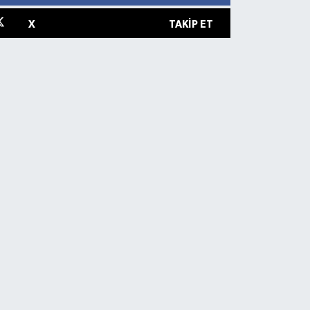
X
TAKIP ET