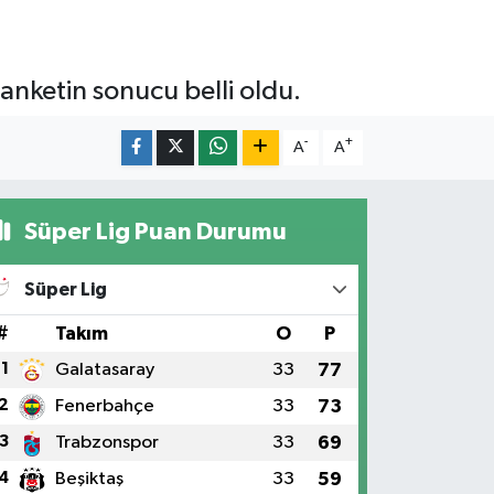
anketin sonucu belli oldu.
-
+
A
A
Süper Lig Puan Durumu
Süper Lig
#
Takım
O
P
1
Galatasaray
33
77
2
Fenerbahçe
33
73
3
Trabzonspor
33
69
4
Beşiktaş
33
59