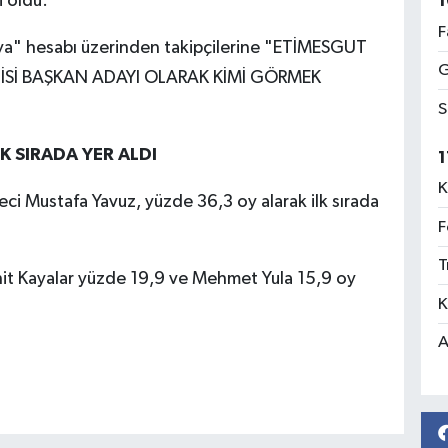
i oldu.
1
F
a" hesabı üzerinden takipçilerine "ETİMESGUT
G
TİSİ BAŞKAN ADAYI OLARAK KİMİ GÖRMEK
S
K SIRADA YER ALDI
1
K
ci Mustafa Yavuz, yüzde 36,3 oy alarak ilk sırada
F
T
hit Kayalar yüzde 19,9 ve Mehmet Yula 15,9 oy
K
A