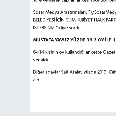
süre verilerek yapılan anketin sonucu bell
Sosar Medya Araştırmaları, "@SosarMedy
BELEDİYESİ İÇİN CUMHURİYET HALK PAR
İSTERSİNİZ " diye sordu.
MUSTAFA YAVUZ YÜZDE 36.3 OY İLE İL
6414 kişinin oy kullandığı ankette Gazete
yer aldı.
Diğer adaylar Sait Atalay yüzde 27,9, Ca
aldı.