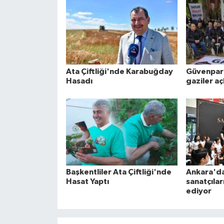
Ata Çiftliği'nde Karabuğday
Güvenpar
Hasadı
gaziler aç
Başkentliler Ata Çiftliği'nde
Ankara'da
Hasat Yaptı
sanatçıla
ediyor