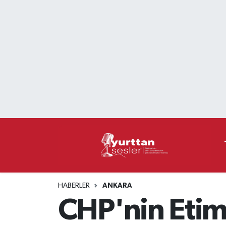
Nöbetçi Eczaneler
Hava Durumu
Namaz Vakitleri
Trafik Durumu
Süper Lig Puan Durumu ve Fikstür
Tüm Manşetler
HABERLER
ANKARA
Son Dakika Haberleri
CHP'nin Etime
Haber Arşivi