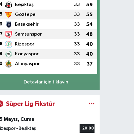
4
Beşiktaş
33
59
5
Göztepe
33
55
6
Başakşehir
33
54
7
Samsunspor
33
48
8
Rizespor
33
40
9
Konyaspor
33
40
0
Alanyaspor
33
37
Detaylar için tıklayın
Süper Lig Fikstür
5 Mayıs, Cuma
izespor - Beşiktaş
20:00