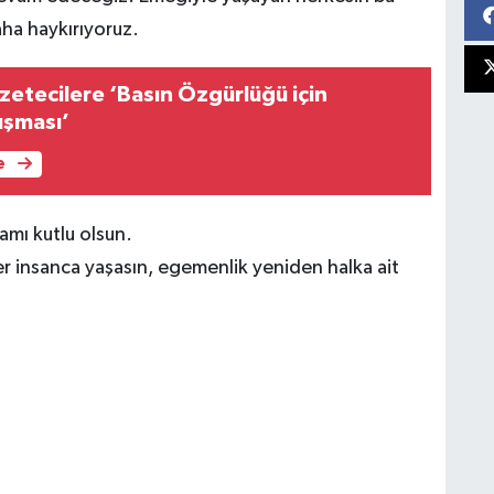
aha haykırıyoruz.
etecilere ‘Basın Özgürlüğü için
uşması’
e
mı kutlu olsun.
er insanca yaşasın, egemenlik yeniden halka ait