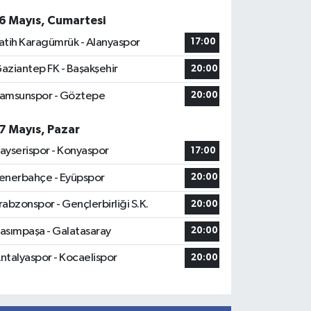
6 Mayıs, Cumartesi
atih Karagümrük - Alanyaspor
17:00
aziantep FK - Başakşehir
20:00
amsunspor - Göztepe
20:00
7 Mayıs, Pazar
ayserispor - Konyaspor
17:00
enerbahçe - Eyüpspor
20:00
rabzonspor - Gençlerbirliği S.K.
20:00
asımpaşa - Galatasaray
20:00
ntalyaspor - Kocaelispor
20:00