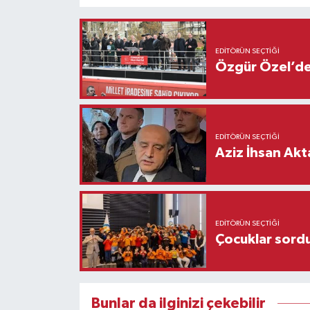
EDITÖRÜN SEÇTIĞI
Özgür Özel’den
EDITÖRÜN SEÇTIĞI
Aziz İhsan Akt
EDITÖRÜN SEÇTIĞI
Çocuklar sordu
Bunlar da ilginizi çekebilir