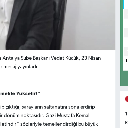
ş Antalya Şube Başkanı Vedat Küçük, 23 Nisan
1
r mesaj yayınladı.
mekle Yükselir!”
 çıktığı, sarayların saltanatını sona erdirip
1
 bir dönüm noktasıdır. Gazi Mustafa Kemal
R
letindir” sözleriyle temellendirdiği bu büyük