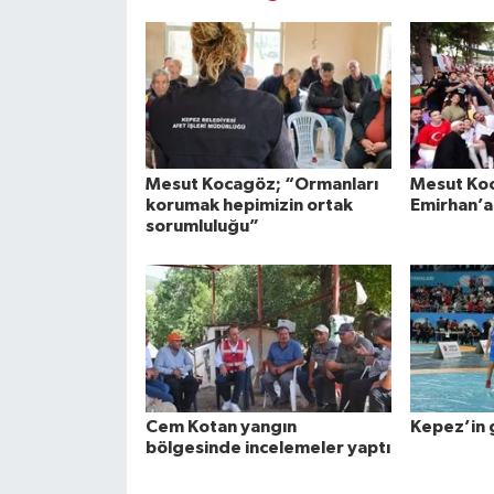
Mesut Kocagöz; “Ormanları
Mesut Ko
korumak hepimizin ortak
Emirhan’a
sorumluluğu”
Cem Kotan yangın
Kepez’in 
bölgesinde incelemeler yaptı