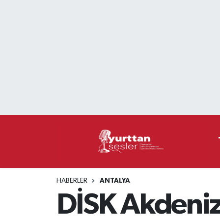
Nöbetçi Eczaneler
Hava Durumu
Namaz Vakitleri
Trafik Durumu
Süper Lig Puan Durumu ve Fikstür
Tüm Manşetler
HABERLER
ANTALYA
Son Dakika Haberleri
DİSK Akdeniz
Haber Arşivi