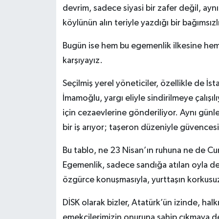
devrim, sadece siyasi bir zafer değil, ayn
köylünün alın teriyle yazdığı bir bağımsızl
Bugün ise hem bu egemenlik ilkesine hem d
karşıyayız.
Seçilmiş yerel yöneticiler, özellikle de İs
İmamoğlu, yargı eliyle sindirilmeye çalışıl
için cezaevlerine gönderiliyor. Aynı günl
bir iş arıyor; taşeron düzeniyle güvences
Bu tablo, ne 23 Nisan’ın ruhuna ne de Cu
Egemenlik, sadece sandığa atılan oyla değ
özgürce konuşmasıyla, yurttaşın korkus
DİSK olarak bizler, Atatürk’ün izinde, hal
emekçilerimizin onuruna sahip çıkmaya 