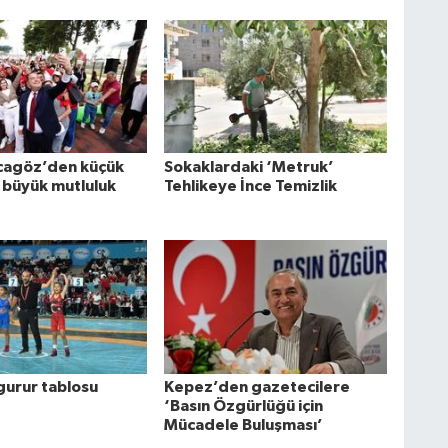
cagöz’den küçük
Sokaklardaki ‘Metruk’
 büyük mutluluk
Tehlikeye İnce Temizlik
gurur tablosu
Kepez’den gazetecilere
‘Basın Özgürlüğü için
Mücadele Buluşması’