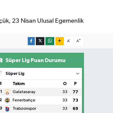
üçük, 23 Nisan Ulusal Egemenlik
-
+
A
A
Süper Lig Puan Durumu
Süper Lig
#
Takım
O
P
1
Galatasaray
33
77
2
Fenerbahçe
33
73
3
Trabzonspor
33
69