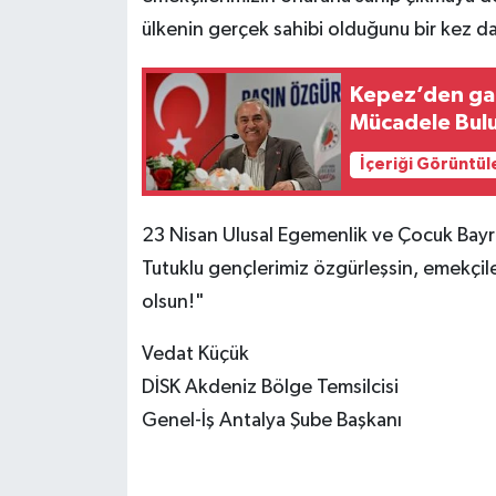
ülkenin gerçek sahibi olduğunu bir kez d
Kepez’den gaz
Mücadele Bul
İçeriği Görüntül
23 Nisan Ulusal Egemenlik ve Çocuk Bayra
Tutuklu gençlerimiz özgürleşsin, emekçil
olsun!"
Vedat Küçük
DİSK Akdeniz Bölge Temsilcisi
Genel-İş Antalya Şube Başkanı