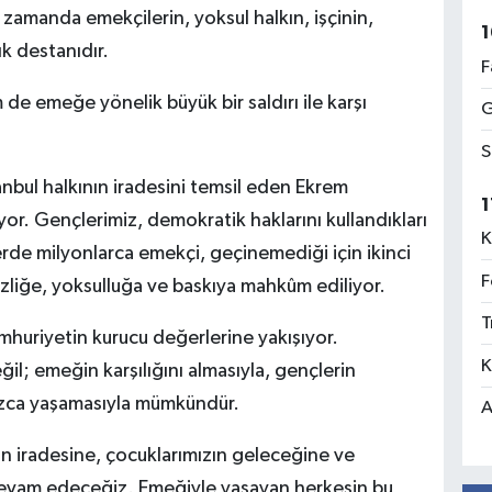
ı zamanda emekçilerin, yoksul halkın, işçinin,
1
ık destanıdır.
F
e emeğe yönelik büyük bir saldırı ile karşı
G
S
tanbul halkının iradesini temsil eden Ekrem
1
ıyor. Gençlerimiz, demokratik haklarını kullandıkları
K
erde milyonlarca emekçi, geçinemediği için ikinci
F
izliğe, yoksulluğa ve baskıya mahkûm ediliyor.
T
mhuriyetin kurucu değerlerine yakışıyor.
K
il; emeğin karşılığını almasıyla, gençlerin
uzca yaşamasıyla mümkündür.
A
kın iradesine, çocuklarımızın geleceğine ve
devam edeceğiz. Emeğiyle yaşayan herkesin bu