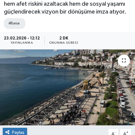
hem afet riskini azaltacak hem de sosyal yaşamı
güçlendirecek vizyon bir dönüşüme imza atıyor.
#Bursa
23.02.2026 - 12:12
2 DK
YAYINLANMA
OKUNMA SÜRESI
Paylaş
-
+
A
A