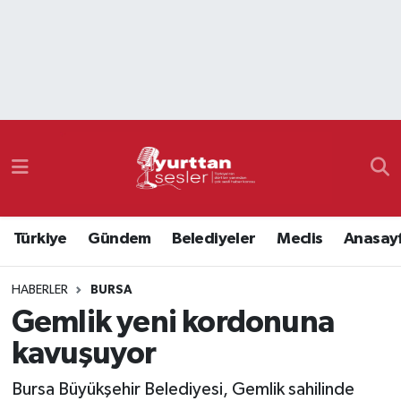
Nöbetçi Eczaneler
Hava Durumu
Namaz Vakitleri
Trafik Durumu
Türkiye
Gündem
Belediyeler
Meclis
Anasay
Süper Lig Puan Durumu ve Fikstür
HABERLER
BURSA
Tüm Manşetler
Gemlik yeni kordonuna
Son Dakika Haberleri
kavuşuyor
Haber Arşivi
Bursa Büyükşehir Belediyesi, Gemlik sahilinde