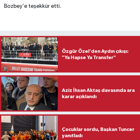
Bozbey’e teşekkür etti.
Özgür Özel’den Aydın çıkışı:
"Ya Hapse Ya Transfer"
Aziz İhsan Aktaş davasında ara
karar açıklandı
Çocuklar sordu, Başkan Tuncer
yanıtladı