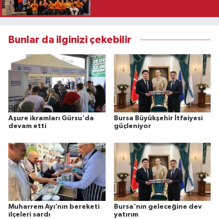
Bunlar da ilginizi çekebilir
Aşure ikramları Gürsu'da
Bursa Büyükşehir İtfaiyesi
devam etti
güçleniyor
Muharrem Ayı’nın bereketi
Bursa'nın geleceğine dev
ilçeleri sardı
yatırım