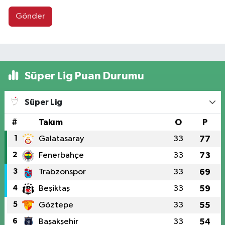
Gönder
Süper Lig Puan Durumu
Süper Lig
#
Takım
O
P
1
Galatasaray
33
77
2
Fenerbahçe
33
73
3
Trabzonspor
33
69
4
Beşiktaş
33
59
5
Göztepe
33
55
6
Başakşehir
33
54